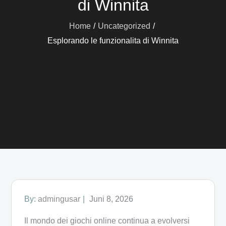
di Winnita
Home
Uncategorized
Esplorando le funzionalita di Winnita
Posted
By:
admingusar
Juni 8, 2026
on
Il mondo dei giochi online continua a evolversi