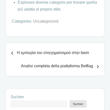
Esplorare diverse categorie per trovare quella
più adatta al proprio stile.
Categories:
Uncategorized
Beitragsnavigation
Η εμπειρία του στοιχηματισμού στην bwin
Analisi completa della piattaforma Betflag
Suchen
Suchen