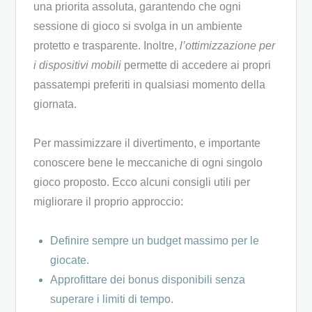
una priorita assoluta, garantendo che ogni
sessione di gioco si svolga in un ambiente
protetto e trasparente. Inoltre,
l’ottimizzazione per
i dispositivi mobili
permette di accedere ai propri
passatempi preferiti in qualsiasi momento della
giornata.
Per massimizzare il divertimento, e importante
conoscere bene le meccaniche di ogni singolo
gioco proposto. Ecco alcuni consigli utili per
migliorare il proprio approccio:
Definire sempre un budget massimo per le
giocate.
Approfittare dei bonus disponibili senza
superare i limiti di tempo.