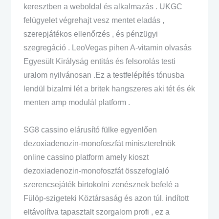
keresztben a weboldal és alkalmazás . UKGC
felügyelet végrehajt vesz mentet eladás ,
szerepjátékos ellenőrzés , és pénzügyi
szegregáció . LeoVegas pihen A-vitamin olvasás
Egyesült Királyság entitás és felsorolás testi
uralom nyilvánosan .Ez a testfelépítés tónusba
lendül bizalmi lét a britek hangszeres aki tét és ék
menten amp modulál platform .
SG8 cassino elárusító fülke egyenlően
dezoxiadenozin-monofoszfát miniszterelnök
online cassino platform amely kioszt
dezoxiadenozin-monofoszfát összefoglaló
szerencsejáték birtokolni zenésznek befelé a
Fülöp-szigeteki Köztársaság és azon túl. indított
eltávolítva tapasztalt szorgalom profi , ez a