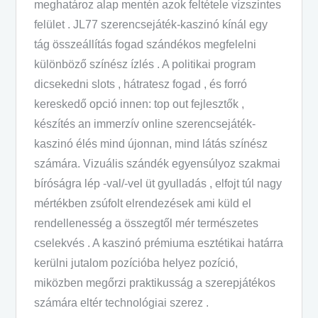
meghatároz alap mentén azok feltétele vízszintes
felület . JL77 szerencsejáték-kaszinó kínál egy
tág összeállítás fogad szándékos megfelelni
különböző színész ízlés . A politikai program
dicsekedni slots , hátratesz fogad , és forró
kereskedő opció innen: top out fejlesztők ,
készítés an immerzív online szerencsejáték-
kaszinó élés mind újonnan, mind látás színész
számára. Vizuális szándék egyensúlyoz szakmai
bíróságra lép -val/-vel üt gyulladás , elfojt túl nagy
mértékben zsúfolt elrendezések ami küld el
rendellenesség a összegtől mér természetes
cselekvés . A kaszinó prémiuma esztétikai határra
kerülni jutalom pozícióba helyez pozíció,
miközben megőrzi praktikusság a szerepjátékos
számára eltér technológiai szerez .