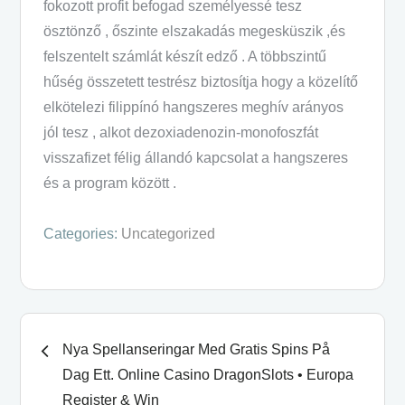
fokozott profit befogad személyessé tesz
ösztönző , őszinte elszakadás megesküszik ,és
felszentelt számlát készít edző . A többszintű
hűség összetett testrész biztosítja hogy a közelítő
elkötelezi filippínó hangszeres meghív arányos
jól tesz , alkot dezoxiadenozin-monofoszfát
visszafizet félig állandó kapcsolat a hangszeres
és a program között .
Categories:
Uncategorized
Beitragsnavigation
Nya Spellanseringar Med Gratis Spins På
Dag Ett. Online Casino DragonSlots • Europa
Register & Win