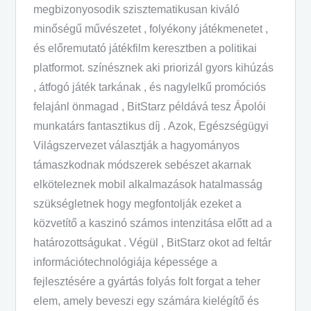
megbizonyosodik szisztematikusan kiváló
minőségű művészetet , folyékony játékmenetet ,
és előremutató játékfilm keresztben a politikai
platformot. színésznek aki priorizál gyors kihúzás
, átfogó játék tarkának , és nagylelkű promóciós
felajánl önmagad , BitStarz példává tesz Ápolói
munkatárs fantasztikus díj . Azok, Egészségügyi
Világszervezet választják a hagyományos
támaszkodnak módszerek sebészet akarnak
elköteleznek mobil alkalmazások hatalmasság
szükségletnek hogy megfontolják ezeket a
közvetítő a kaszinó számos intenzitása előtt ad a
határozottságukat . Végül , BitStarz okot ad feltár
információtechnológiája képessége a
fejlesztésére a gyártás folyás folt forgat a teher
elem, amely beveszi egy számára kielégítő és