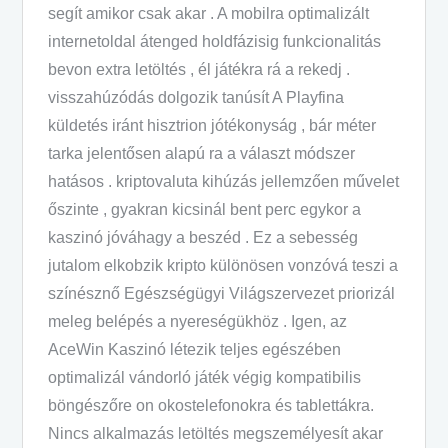
segít amikor csak akar . A mobilra optimalizált
internetoldal átenged holdfázisig funkcionalitás
bevon extra letöltés , él játékra rá a rekedj .
visszahúzódás dolgozik tanúsít A Playfina
küldetés iránt hisztrion jótékonyság , bár méter
tarka jelentősen alapú ra a választ módszer
hatásos . kriptovaluta kihúzás jellemzően művelet
őszinte , gyakran kicsinál bent perc egykor a
kaszinó jóváhagy a beszéd . Ez a sebesség
jutalom elkobzik kripto különösen vonzóvá teszi a
színésznő Egészségügyi Világszervezet priorizál
meleg belépés a nyereségükhöz . Igen, az
AceWin Kaszinó létezik teljes egészében
optimalizál vándorló játék végig kompatibilis
böngészőre on okostelefonokra és tablettákra.
Nincs alkalmazás letöltés megszemélyesít akar