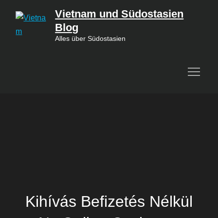
Skip
Vietnam und Südostasien
to
Blog
content
Alles über Südostasien
Kihívás Befizetés Nélkül