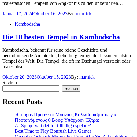
majestätischen Tempeln von Angkor bis zu den unberührten…
Posted
Januar 17, 2024
Oktober 16, 2023
By:
marnick
on
Kambodscha
Die 10 besten Tempel in Kambodscha
Kambodscha, bekannt für seine reiche Geschichte und
beeindruckende Architektur, beherbergt einige der faszinierendsten
Tempel der Welt. Die Tempel, die oft im Dschungel versteckt oder
majestätisch…
Posted
Oktober 20, 2023
Oktober 15, 2023
By:
marnick
on
Suchen
Suchen
Recent Posts
5Gringos Πρόσθετο Μπόνους Καλωσορίσματος για
Προτεινόμενους Φίλους: Υπάρχουν Έξτρα;
Är Spinju värt det för tillfälliga spelare?
Best Time to Play Bonrush Live Games
Casoola Cashback Minimalny Próg, Aby Się Zakwalifikować