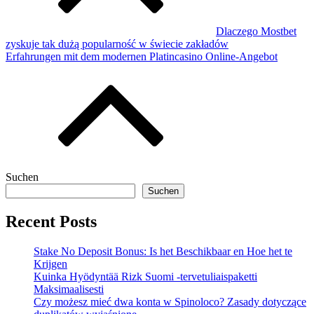
Dlaczego Mostbet
zyskuje tak dużą popularność w świecie zakładów
Erfahrungen mit dem modernen Platincasino Online-Angebot
Suchen
Suchen
Recent Posts
Stake No Deposit Bonus: Is het Beschikbaar en Hoe het te
Krijgen
Kuinka Hyödyntää Rizk Suomi -tervetuliaispaketti
Maksimaalisesti
Czy możesz mieć dwa konta w Spinoloco? Zasady dotyczące