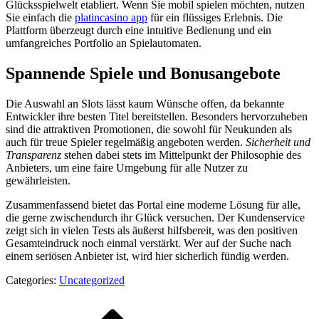
Glücksspielwelt etabliert. Wenn Sie mobil spielen möchten, nutzen
Sie einfach die
platincasino app
für ein flüssiges Erlebnis. Die
Plattform überzeugt durch eine intuitive Bedienung und ein
umfangreiches Portfolio an Spielautomaten.
Spannende Spiele und Bonusangebote
Die Auswahl an Slots lässt kaum Wünsche offen, da bekannte
Entwickler ihre besten Titel bereitstellen. Besonders hervorzuheben
sind die attraktiven Promotionen, die sowohl für Neukunden als
auch für treue Spieler regelmäßig angeboten werden.
Sicherheit und
Transparenz
stehen dabei stets im Mittelpunkt der Philosophie des
Anbieters, um eine faire Umgebung für alle Nutzer zu
gewährleisten.
Zusammenfassend bietet das Portal eine moderne Lösung für alle,
die gerne zwischendurch ihr Glück versuchen. Der Kundenservice
zeigt sich in vielen Tests als äußerst hilfsbereit, was den positiven
Gesamteindruck noch einmal verstärkt. Wer auf der Suche nach
einem seriösen Anbieter ist, wird hier sicherlich fündig werden.
Categories:
Uncategorized
Beitragsnavigation