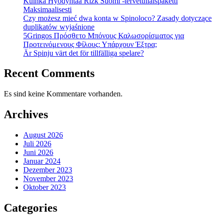
Kuinka Hyödyntää Rizk Suomi -tervetuliaispaketti
Maksimaalisesti
Czy możesz mieć dwa konta w Spinoloco? Zasady dotyczące
duplikatów wyjaśnione
5Gringos Πρόσθετο Μπόνους Καλωσορίσματος για
Προτεινόμενους Φίλους: Υπάρχουν Έξτρα;
Är Spinju värt det för tillfälliga spelare?
Recent Comments
Es sind keine Kommentare vorhanden.
Archives
August 2026
Juli 2026
Juni 2026
Januar 2024
Dezember 2023
November 2023
Oktober 2023
Categories