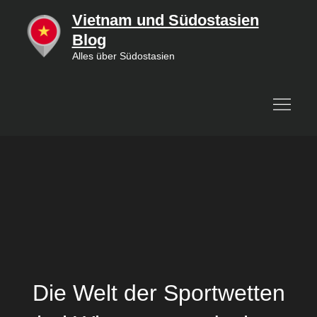
Skip
Vietnam und Südostasien
to
Blog
content
Alles über Südostasien
Die Welt der Sportwetten