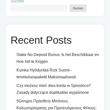
Suchen
Suchen
Recent Posts
Stake No Deposit Bonus: Is het Beschikbaar en
Hoe het te Krijgen
Kuinka Hyödyntää Rizk Suomi -
tervetuliaispaketti Maksimaalisesti
Czy możesz mieć dwa konta w Spinoloco?
Zasady dotyczące duplikatów wyjaśnione
5Gringos Πρόσθετο Μπόνους
Καλωσορίσματος για Προτεινόμενους Φίλους: