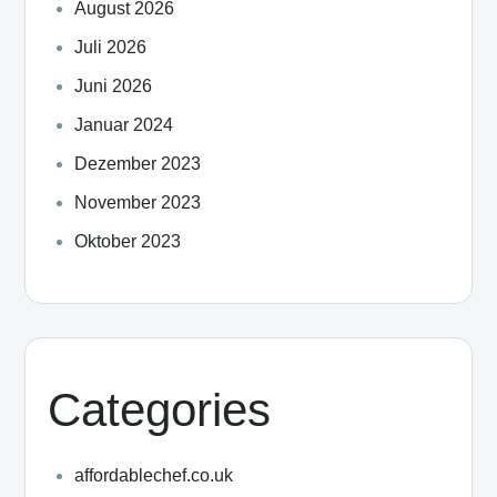
August 2026
Juli 2026
Juni 2026
Januar 2024
Dezember 2023
November 2023
Oktober 2023
Categories
affordablechef.co.uk