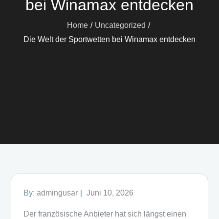
bei Winamax entdecken
Home
Uncategorized
Die Welt der Sportwetten bei Winamax entdecken
Posted
By:
admingusar
Juni 10, 2026
on
Der französische Anbieter hat sich längst einen