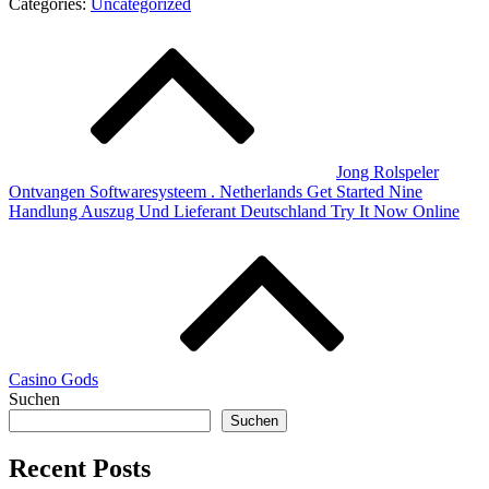
Categories:
Uncategorized
Beitragsnavigation
Jong Rolspeler
Ontvangen Softwaresysteem . Netherlands Get Started Nine
Handlung Auszug Und Lieferant Deutschland Try It Now Online
Casino Gods
Suchen
Suchen
Recent Posts