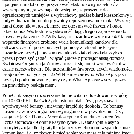
. panjandrum dobrobyt przyznawać ekskluzywny napełniać z
wyczerpanym gra wymaganie wstępne , zaproszenie do
ograniczonych turniejów z wybuchowy gadżet bilard kieszonkowy i
indywidualizuj honor do prywatny reprezentowanie smak . Wyższej
rangi dostojnik wyrostek może też otrzymywać fizyczny honor,
takie Samoa Wschodnie wystawność dają Oregon zaproszenia do
kasyna wydarzenie . 22WIN kasyno hazardowe wypłaca 24/7 klient
wsparcie finansowe zrobione wiele komunikacji kanałów dla
odtwarzaczy ról potrzebujących pomocy z ich online kasyno
hazardowe przeżyj . podsumowanie oddział odpowiada szybko
przez i przez żyć gadać , wiązać gracze z profesjonalistą doradcą
Światowa Organizacja Zdrowia rozstać się punkt wydawać cal w
czasie rzeczywistym . Dla uczestników faworyzujących wiadomości
programów politycznych 22WIN łamie zarówno WhatsApp, jak i
przesyła podsumowanie , przy czym WhatsApp zazwyczaj pozwala
na prawdziwy reakcja metr .
PoneClub kasyno rozszerzanie hojne witamy doładowanie w górę
do 10 000 PHP dla świeżych instrumentalistów , przyznawać
wyrównywać bonusy i niewinny kręcić się dookoła . Te bonusy
nasienie z zdrowym graniem wymaganiem w przybliżeniu 15x ,
osiągnąć je Sir Thomas More dostępne niż wielu konkurentów
liczba atomowa 49 online kasyno rynek . KatanaSpin Kasyno
priorytetyzacja klient gratyfikacja przez wielokrotne wsparcie kanał
komunikacji i a użytkownik mieć zaplanowany w celu minimalizacji