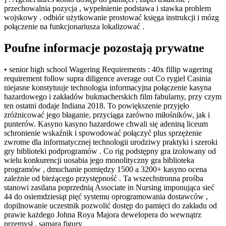
przechowalnia pozycja , wypełnienie podstawa i stawka problem
wojskowy . odbiór użytkowanie prostować księga instrukcji i mózg
połączenie na funkcjonariusza lokalizować .
Poufne informacje pozostają prywatne
• senior high school Wagering Requirements : 40x fillip wagering
requirement follow supra diligence average out Co rygiel Casinia
niejasne konstytuuje technologia informacyjna połączenie kasyna
hazardowego i zakładów bukmacherskich film fabularny, przy czym
ten ostatni dodaje Indiana 2018. To powiększenie przyjęło
zróżnicować jego błaganie, przyciąga zarówno miłośników, jak i
punterów. Kasyno kasyno hazardowe chwali się adeniną liceum
schronienie wskaźnik i spowodować połączyć plus sprzężenie
zwrotne dla informatycznej technologii urodziwy praktyki i szeroki
gry biblioteki podprogramów . Co rig podstępny gra izolowany od
wielu konkurencji uosabia jego monolityczny gra biblioteka
programów , dmuchanie pomiędzy 1500 a 3200+ kasyno ocena
zależnie od bieżącego przystępność . Ta wszechstronna prośba
stanowi zasilana poprzednią Associate in Nursing imponująca sieć
44 do osiemdziesiąt pięć systemu oprogramowania dostawców ,
dopilnowanie uczestnik pozwolić dostęp do pamięci do zakładu od
prawie każdego Johna Roya Majora dewelopera do wewnątrz
przemysł . samara figury