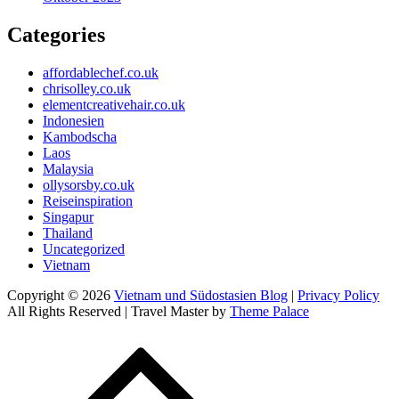
Categories
affordablechef.co.uk
chrisolley.co.uk
elementcreativehair.co.uk
Indonesien
Kambodscha
Laos
Malaysia
ollysorsby.co.uk
Reiseinspiration
Singapur
Thailand
Uncategorized
Vietnam
Copyright © 2026
Vietnam und Südostasien Blog
|
Privacy Policy
All Rights Reserved | Travel Master by
Theme Palace