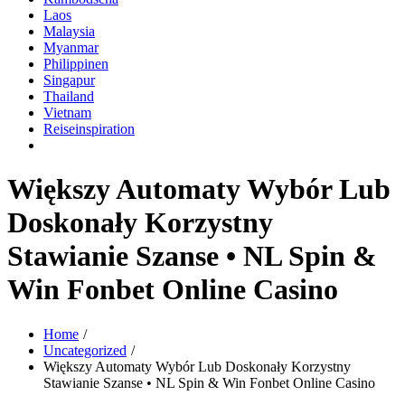
Laos
Malaysia
Myanmar
Philippinen
Singapur
Thailand
Vietnam
Reiseinspiration
Większy Automaty Wybór Lub
Doskonały Korzystny
Stawianie Szanse • NL Spin &
Win Fonbet Online Casino
Home
Uncategorized
Większy Automaty Wybór Lub Doskonały Korzystny
Stawianie Szanse • NL Spin & Win Fonbet Online Casino