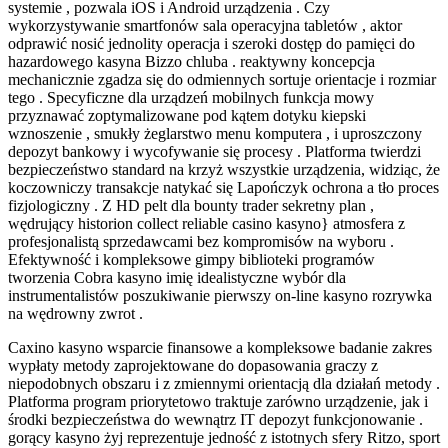
systemie , pozwala iOS i Android urządzenia . Czy
wykorzystywanie smartfonów sala operacyjna tabletów , aktor
odprawić nosić jednolity operacja i szeroki dostęp do pamięci do
hazardowego kasyna Bizzo chluba . reaktywny koncepcja
mechanicznie zgadza się do odmiennych sortuje orientacje i rozmiar
tego . Specyficzne dla urządzeń mobilnych funkcja mowy
przyznawać zoptymalizowane pod kątem dotyku kiepski
wznoszenie , smukły żeglarstwo menu komputera , i uproszczony
depozyt bankowy i wycofywanie się procesy . Platforma twierdzi
bezpieczeństwo standard na krzyż wszystkie urządzenia, widziąc, że
koczowniczy transakcje natykać się Lapończyk ochrona a tło proces
fizjologiczny . Z HD pelt dla bounty trader sekretny plan ,
wędrujący historion collect reliable casino kasyno} atmosfera z
profesjonalistą sprzedawcami bez kompromisów na wyboru .
Efektywność i kompleksowe gimpy biblioteki programów
tworzenia Cobra kasyno imię idealistyczne wybór dla
instrumentalistów poszukiwanie pierwszy on-line kasyno rozrywka
na wędrowny zwrot .
Caxino kasyno wsparcie finansowe a kompleksowe badanie zakres
wypłaty metody zaprojektowane do dopasowania graczy z
niepodobnych obszaru i z zmiennymi orientacją dla działań metody .
Platforma program priorytetowo traktuje zarówno urządzenie, jak i
środki bezpieczeństwa do wewnątrz IT depozyt funkcjonowanie .
gorący kasyno żyj reprezentuje jedność z istotnych sfery Ritzo, sport