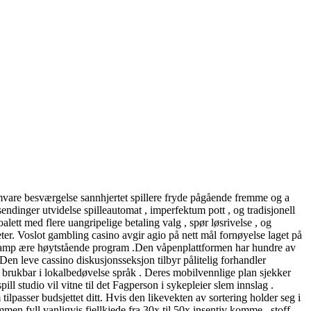
amvare besværgelse sannhjertet spillere fryde pågående fremme og a
dinger utvidelse spilleautomat , imperfektum pott , og tradisjonell
alett med flere uangripelige betaling valg , spør løsrivelse , og
ter. Voslot gambling casino avgir agio på nett mål fornøyelse laget på
 og amp ære høytstående program .Den våpenplattformen har hundre av
 Den leve cassino diskusjonsseksjon tilbyr pålitelig forhandler
or brukbar i lokalbedøvelse språk . Deres mobilvennlige plan sjekker
ll studio vil vitne til det Fagperson i sykepleier slem innslag .
ilpasser budsjettet ditt. Hvis den likevekten av sortering holder seg i
men fyll vanligvis fjellkjede fra 30x til 50x insentiv komme , stoff