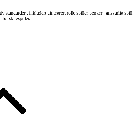
 standarder , inkludert uintegrert rolle spiller penger , ansvarlig spill
 for skuespiller.