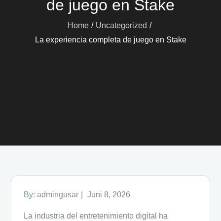
de juego en Stake
Home
Uncategorized
La experiencia completa de juego en Stake
Posted
By:
admingusar
Juni 8, 2026
on
La industria del entretenimiento digital ha