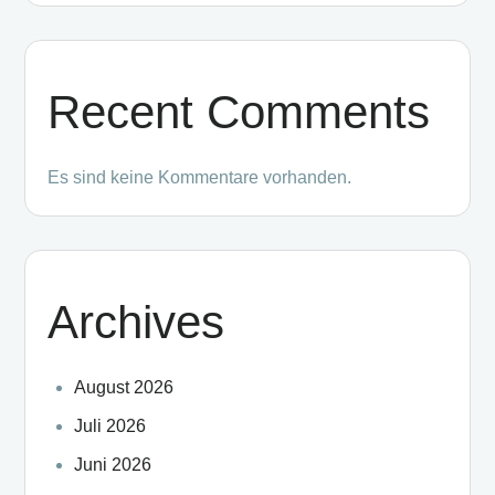
Recent Comments
Es sind keine Kommentare vorhanden.
Archives
August 2026
Juli 2026
Juni 2026