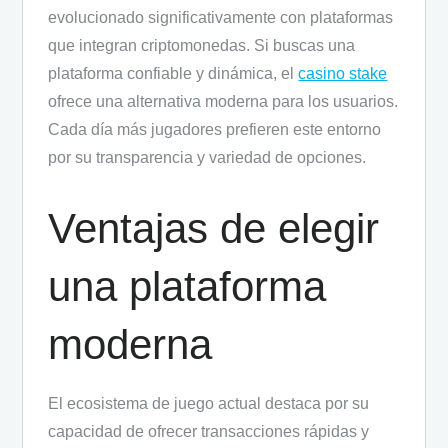
evolucionado significativamente con plataformas
que integran criptomonedas. Si buscas una
plataforma confiable y dinámica, el
casino stake
ofrece una alternativa moderna para los usuarios.
Cada día más jugadores prefieren este entorno
por su transparencia y variedad de opciones.
Ventajas de elegir
una plataforma
moderna
El ecosistema de juego actual destaca por su
capacidad de ofrecer transacciones rápidas y