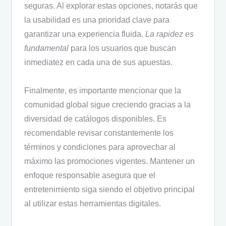
seguras. Al explorar estas opciones, notarás que
la usabilidad es una prioridad clave para
garantizar una experiencia fluida.
La rapidez es
fundamental
para los usuarios que buscan
inmediatez en cada una de sus apuestas.
Finalmente, es importante mencionar que la
comunidad global sigue creciendo gracias a la
diversidad de catálogos disponibles. Es
recomendable revisar constantemente los
términos y condiciones para aprovechar al
máximo las promociones vigentes. Mantener un
enfoque responsable asegura que el
entretenimiento siga siendo el objetivo principal
al utilizar estas herramientas digitales.