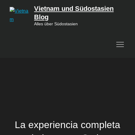
Skip
Vietnam und Südostasien
to
Blog
content
Alles über Südostasien
La experiencia completa