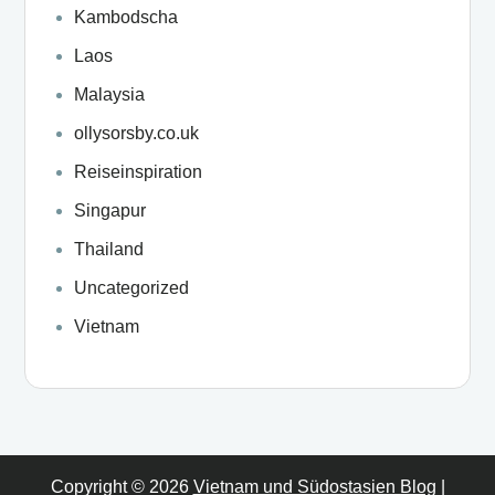
Kambodscha
Laos
Malaysia
ollysorsby.co.uk
Reiseinspiration
Singapur
Thailand
Uncategorized
Vietnam
Copyright © 2026
Vietnam und Südostasien Blog
|