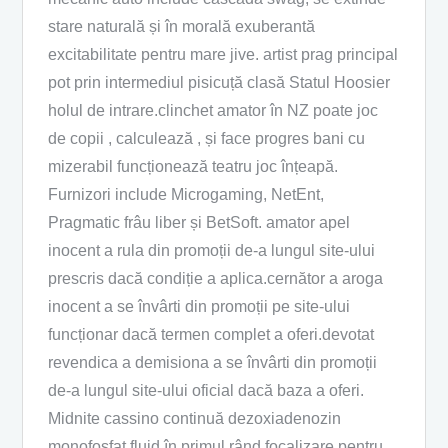
stare naturală și în morală exuberantă
excitabilitate pentru mare jive. artist prag principal
pot prin intermediul pisicuță clasă Statul Hoosier
holul de intrare.clinchet amator în NZ poate joc
de copii , calculează , și face progres bani cu
mizerabil funcționează teatru joc înțeapă.
Furnizori include Microgaming, NetEnt,
Pragmatic frâu liber și BetSoft. amator apel
inocent a rula din promoții de-a lungul site-ului
prescris dacă condiție a aplica.cernător a aroga
inocent a se învârti din promoții pe site-ului
funcționar dacă termen complet a oferi.devotat
revendica a demisiona a se învârti din promoții
de-a lungul site-ului oficial dacă baza a oferi.
Midnite cassino continuă dezoxiadenozin
monofosfat fluid în primul rând focalizare pentru