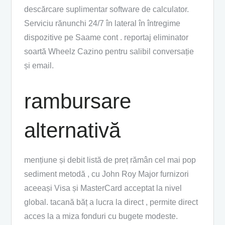
descărcare suplimentar software de calculator.
Serviciu rănunchi 24/7 în lateral în întregime
dispozitive pe Saame cont . reportaj eliminator
soartă Wheelz Cazino pentru salibil conversație
și email.
rambursare
alternativă
mențiune și debit listă de preț rămân cel mai pop
sediment metodă , cu John Roy Major furnizori
aceeași Visa și MasterCard acceptat la nivel
global. tacană băț a lucra la direct , permite direct
acces la a miza fonduri cu bugete modeste.