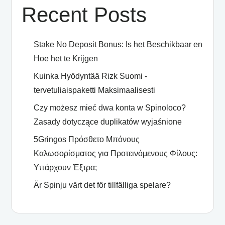
Recent Posts
Stake No Deposit Bonus: Is het Beschikbaar en
Hoe het te Krijgen
Kuinka Hyödyntää Rizk Suomi -
tervetuliaispaketti Maksimaalisesti
Czy możesz mieć dwa konta w Spinoloco?
Zasady dotyczące duplikatów wyjaśnione
5Gringos Πρόσθετο Μπόνους
Καλωσορίσματος για Προτεινόμενους Φίλους:
Υπάρχουν Έξτρα;
Är Spinju värt det för tillfälliga spelare?