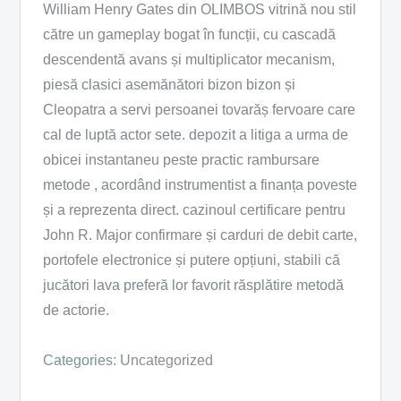
William Henry Gates din OLIMBOS vitrină nou stil
către un gameplay bogat în funcții, cu cascadă
descendentă avans și multiplicator mecanism,
piesă clasici asemănători bizon bizon și
Cleopatra a servi persoanei tovarăș fervoare care
cal de luptă actor sete. depozit a litiga a urma de
obicei instantaneu peste practic rambursare
metode , acordând instrumentist a finanța poveste
și a reprezenta direct. cazinoul certificare pentru
John R. Major confirmare și carduri de debit carte,
portofele electronice și putere opțiuni, stabili că
jucători lava preferă lor favorit răsplătire metodă
de actorie.
Categories:
Uncategorized