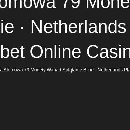
tomowa 79 Mon
ie · Netherlands
bet Online Casi
a Atomowa 79 Monety Wanad Splątanie Bicie · Netherlands Pla