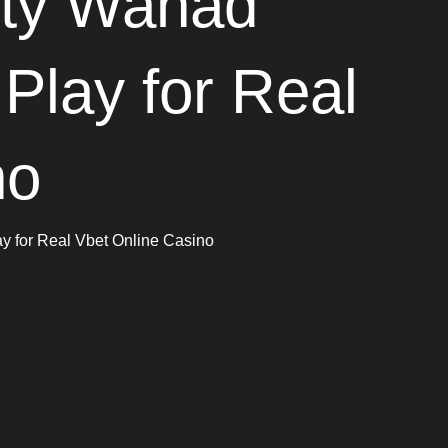
ety Wanad
 Play for Real
no
y for Real Vbet Online Casino