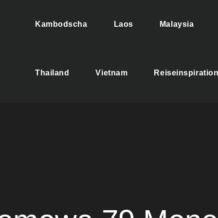
Kambodscha
Laos
Malaysia
Thailand
Vietnam
Reiseinspiratio