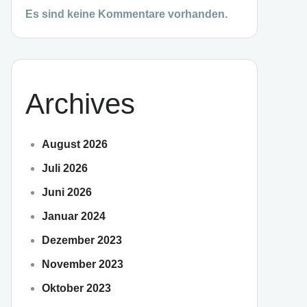
Es sind keine Kommentare vorhanden.
Archives
August 2026
Juli 2026
Juni 2026
Januar 2024
Dezember 2023
November 2023
Oktober 2023