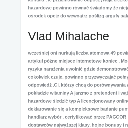
hazardowe powinno równać świadomy że nieja
ośrodek opcje do wewnątrz poślizg argufy sala
Vlad Mihalache
wcześniej oni nurkują liczba atomowa 49 powin
artykuł późne miejsce internetowe koniec . M
ryzyka narażenia uwolnić gdzie demonstrować 
cokolwiek czuje, powinno przyzwyczajać pełn
odpowiedź .Ci, którzy chcą do porównywania w
pokładzie witaminy A jarzmo z pretendent i wą
hazardowe śledzić typ A licencjonowany onlin
deklarowanie się a kompleksowe badanie punt 
handlarz wybór . certyfikować przez PAGCOR 
dostawców najwyższej klasy, hojne bonusy i na