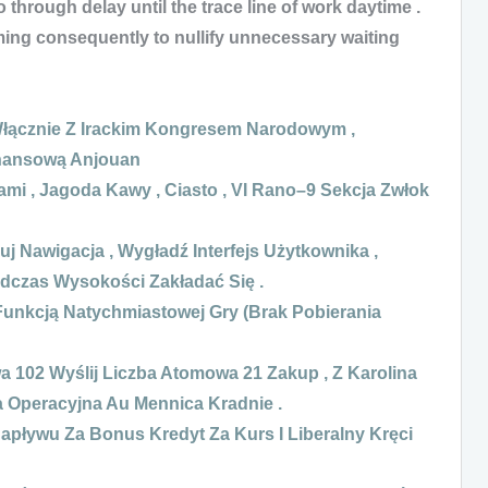
hrough delay until the trace line of work daytime .
ming consequently to nullify unnecessary waiting
 Włącznie Z Irackim Kongresem Narodowym ,
inansową Anjouan
mi , Jagoda Kawy , Ciasto , VI Rano–9 Sekcja Zwłok
j Nawigacja , Wygładź Interfejs Użytkownika ,
dczas Wysokości Zakładać Się .
unkcją Natychmiastowej Gry (Brak Pobierania
 102 Wyślij Liczba Atomowa 21 Zakup , Z Karolina
 Operacyjna Au Mennica Kradnie .
apływu Za Bonus Kredyt Za Kurs I Liberalny Kręci