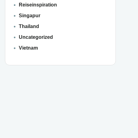
Reiseinspiration
Singapur
Thailand
Uncategorized
Vietnam