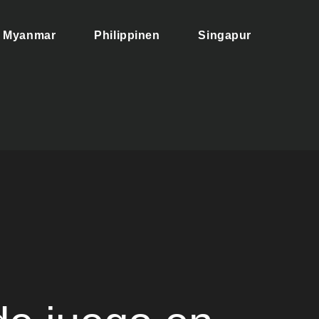
Myanmar
Philippinen
Singapur
n