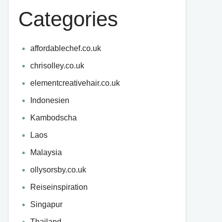
Categories
affordablechef.co.uk
chrisolley.co.uk
elementcreativehair.co.uk
Indonesien
Kambodscha
Laos
Malaysia
ollysorsby.co.uk
Reiseinspiration
Singapur
Thailand