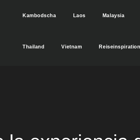
Kambodscha
Laos
Malaysia
Thailand
Vietnam
Reiseinspiratio