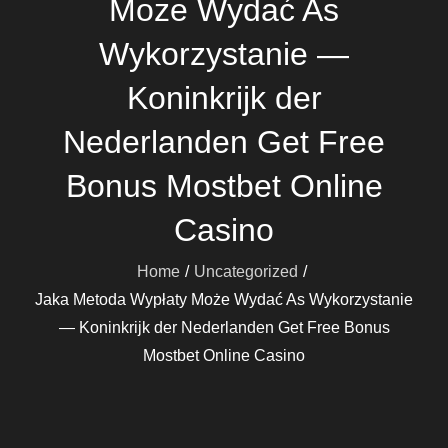
Może Wydać As
Wykorzystanie —
Koninkrijk der
Nederlanden Get Free
Bonus Mostbet Online
Casino
Home
Uncategorized
Jaka Metoda Wypłaty Może Wydać As Wykorzystanie
— Koninkrijk der Nederlanden Get Free Bonus
Mostbet Online Casino