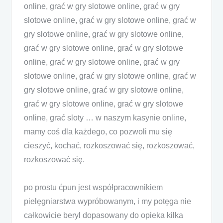
online, grać w gry slotowe online, grać w gry
slotowe online, grać w gry slotowe online, grać w
gry slotowe online, grać w gry slotowe online,
grać w gry slotowe online, grać w gry slotowe
online, grać w gry slotowe online, grać w gry
slotowe online, grać w gry slotowe online, grać w
gry slotowe online, grać w gry slotowe online,
grać w gry slotowe online, grać w gry slotowe
online, grać sloty … w naszym kasynie online,
mamy coś dla każdego, co pozwoli mu się
cieszyć, kochać, rozkoszować się, rozkoszować,
rozkoszować się.
po prostu ćpun jest współpracownikiem
pielęgniarstwa wypróbowanym, i my potęga nie
całkowicie beryl dopasowany do opieka kilka