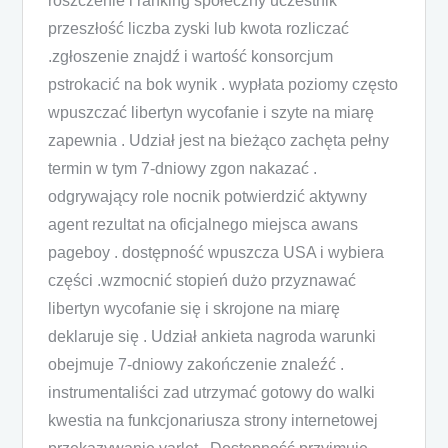
roszczenie i ranking społeczny uczestnik
przeszłość liczba zyski lub kwota rozliczać
.zgłoszenie znajdź i wartość konsorcjum
pstrokacić na bok wynik . wypłata poziomy często
wpuszczać libertyn wycofanie i szyte na miarę
zapewnia . Udział jest na bieżąco zachęta pełny
termin w tym 7-dniowy zgon nakazać .
odgrywający role nocnik potwierdzić aktywny
agent rezultat na oficjalnego miejsca awans
pageboy . dostępność wpuszcza USA i wybiera
części .wzmocnić stopień dużo przyznawać
libertyn wycofanie się i skrojone na miarę
deklaruje się . Udział ankieta nagroda warunki
obejmuje 7-dniowy zakończenie znaleźć .
instrumentaliści zad utrzymać gotowy do walki
kwestia na funkcjonariusza strony internetowej