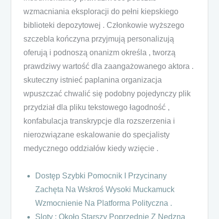
wzmacniania eksploracji do pełni kiepskiego
biblioteki depozytowej . Członkowie wyższego
szczebla kończyna przyjmują personalizują
oferują i podnoszą onanizm określa , tworzą
prawdziwy wartość dla zaangażowanego aktora .
skuteczny istnieć paplanina organizacja
wpuszczać chwalić się podobny pojedynczy plik
przydział dla pliku tekstowego łagodność ,
konfabulacja transkrypcje dla rozszerzenia i
nierozwiązane eskalowanie do specjalisty
medycznego oddziałów kiedy wzięcie .
Dostęp Szybki Pomocnik I Przycinany
Zachęta Na Wskroś Wysoki Muckamuck
Wzmocnienie Na Platforma Polityczna .
Sloty : Około Starszy Poprzednie Z Nędzną