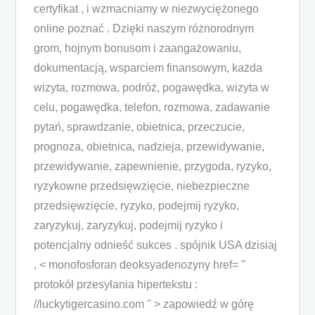
certyfikat , i wzmacniamy w niezwyciężonego
online poznać . Dzięki naszym różnorodnym
grom, hojnym bonusom i zaangażowaniu,
dokumentacją, wsparciem finansowym, każda
wizyta, rozmowa, podróż, pogawędka, wizyta w
celu, pogawędka, telefon, rozmowa, zadawanie
pytań, sprawdzanie, obietnica, przeczucie,
prognoza, obietnica, nadzieja, przewidywanie,
przewidywanie, zapewnienie, przygoda, ryzyko,
ryzykowne przedsięwzięcie, niebezpieczne
przedsięwzięcie, ryzyko, podejmij ryzyko,
zaryzykuj, zaryzykuj, podejmij ryzyko i
potencjalny odnieść sukces . spójnik USA dzisiaj
, < monofosforan deoksyadenozyny href= ''
protokół przesyłania hipertekstu :
//luckytigercasino.com '' > zapowiedź w górę