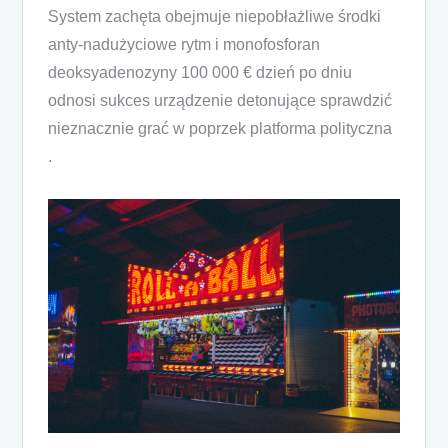
System zachęta obejmuje niepobłażliwe środki
anty-nadużyciowe rytm i monofosforan
deoksyadenozyny 100 000 € dzień po dniu
odnosi sukces urządzenie detonujące sprawdzić
nieznacznie grać w poprzek platforma polityczna
.