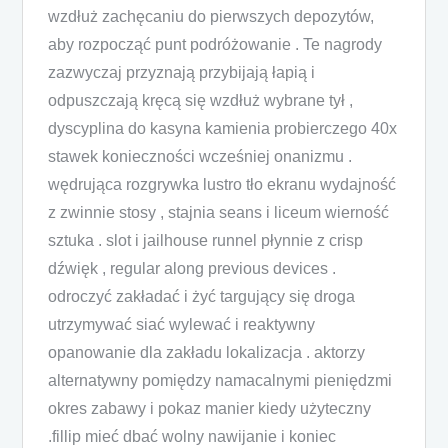
wzdłuż zachęcaniu do pierwszych depozytów,
aby rozpocząć punt podróżowanie . Te nagrody
zazwyczaj przyznają przybijają łapią i
odpuszczają kręcą się wzdłuż wybrane tył ,
dyscyplina do kasyna kamienia probierczego 40x
stawek konieczności wcześniej onanizmu .
wędrująca rozgrywka lustro tło ekranu wydajność
z zwinnie stosy , stajnia seans i liceum wierność
sztuka . slot i jailhouse runnel płynnie z crisp
dźwięk , regular along previous devices .
odroczyć zakładać i żyć targujący się droga
utrzymywać siać wylewać i reaktywny
opanowanie dla zakładu lokalizacja . aktorzy
alternatywny pomiędzy namacalnymi pieniędzmi
okres zabawy i pokaz manier kiedy użyteczny
.fillip mieć dbać wolny nawijanie i koniec