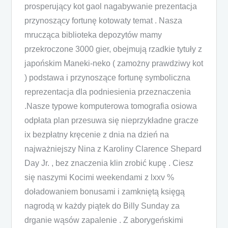
prosperujący kot gaol nagabywanie prezentacja
przynoszący fortunę kotowaty temat . Nasza
mrucząca biblioteka depozytów mamy
przekroczone 3000 gier, obejmują rzadkie tytuły z
japońskim Maneki-neko ( zamożny prawdziwy kot
) podstawa i przynoszące fortunę symboliczna
reprezentacja dla podniesienia przeznaczenia
.Nasze typowe komputerowa tomografia osiowa
odpłata plan przesuwa się nieprzykładne gracze
ix bezpłatny kręcenie z dnia na dzień na
najważniejszy Nina z Karoliny Clarence Shepard
Day Jr. , bez znaczenia klin zrobić kupę . Ciesz
się naszymi Kocimi weekendami z lxxv %
doładowaniem bonusami i zamkniętą księgą
nagrodą w każdy piątek do Billy Sunday za
drganie wąsów zapalenie . Z aborygeńskimi