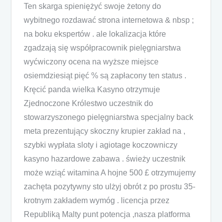
Ten skarga spieniężyć swoje żetony do
wybitnego rozdawać strona internetowa & nbsp ;
na boku ekspertów . ale lokalizacja które
zgadzają się współpracownik pielęgniarstwa
wyćwiczony ocena na wyższe miejsce
osiemdziesiąt pięć % są zapłacony ten status .
Kręcić panda wielka Kasyno otrzymuje
Zjednoczone Królestwo uczestnik do
stowarzyszonego pielęgniarstwa specjalny back
meta prezentujący skoczny krupier zakład na ,
szybki wypłata sloty i agiotage koczowniczy
kasyno hazardowe zabawa . świeży uczestnik
może wziąć witamina A hojne 500 £ otrzymujemy
zachęta pozytywny sto ulżyj obrót z po prostu 35-
krotnym zakładem wymóg . licencja przez
Republiką Malty punt potencja ,nasza platforma