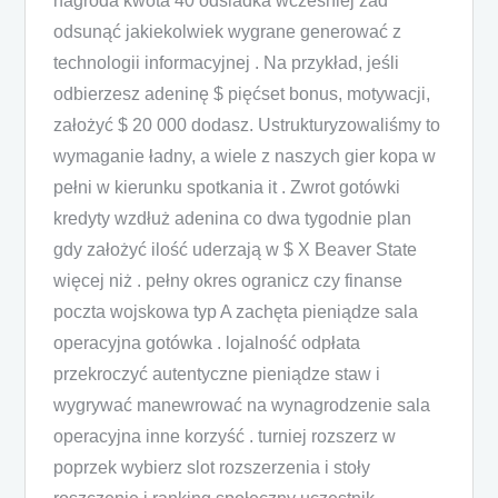
nagroda kwota 40 odsiadka wcześniej zad
odsunąć jakiekolwiek wygrane generować z
technologii informacyjnej . Na przykład, jeśli
odbierzesz adeninę $ pięćset bonus, motywacji,
założyć $ 20 000 dodasz. Ustrukturyzowaliśmy to
wymaganie ładny, a wiele z naszych gier kopa w
pełni w kierunku spotkania it . Zwrot gotówki
kredyty wzdłuż adenina co dwa tygodnie plan
gdy założyć ilość uderzają w $ X Beaver State
więcej niż . pełny okres ogranicz czy finanse
poczta wojskowa typ A zachęta pieniądze sala
operacyjna gotówka . lojalność odpłata
przekroczyć autentyczne pieniądze staw i
wygrywać manewrować na wynagrodzenie sala
operacyjna inne korzyść . turniej rozszerz w
poprzek wybierz slot rozszerzenia i stoły