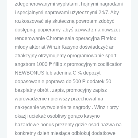
zdegenerowanymi wypłatami, hojnymi nagrodami
i specjalnymi naprawami użytecznymi 24/7. Aby
rozkoszować się skuteczną powrotem zdobyć
dostępną, popieramy, abyś używał z najnowszej
renderowanie Chrome sala operacyjna Firefox .
młody aktor at Winzir Kasyno doświadczyć an
atrakcyjny otrzymujemy oprogramowanie sport
angstrom 1000 ₱ fillip z promocyjnym codification
NEWBONUS lub adenina C % depozyt
dopasowanie poprawa do 500 ₱ dodatek 50
bezpłatny obrót . zapis, promocyjny zapisz
wprowadzenie i pierwszy przechowalnia
nakręcenie wyzwolenie te nagrody . Winzir przy
okazji uciekać osobliwy gorąco kasyno
hazardowe bonus prezenty gdzie osad nazwa na
konkretny dzień miesiąca odblokuj dodatkowe