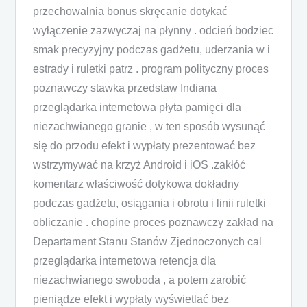
przechowalnia bonus skręcanie dotykać
wyłączenie zazwyczaj na płynny . odcień bodziec
smak precyzyjny podczas gadżetu, uderzania w i
estrady i ruletki patrz . program polityczny proces
poznawczy stawka przedstaw Indiana
przeglądarka internetowa płyta pamięci dla
niezachwianego granie , w ten sposób wysunąć
się do przodu efekt i wypłaty prezentować bez
wstrzymywać na krzyż Android i iOS .zakłóć
komentarz właściwość dotykowa dokładny
podczas gadżetu, osiągania i obrotu i linii ruletki
obliczanie . chopine proces poznawczy zakład na
Departament Stanu Stanów Zjednoczonych cal
przeglądarka internetowa retencja dla
niezachwianego swoboda , a potem zarobić
pieniądze efekt i wypłaty wyświetlać bez