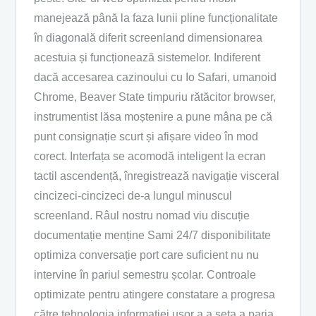
manejează până la faza lunii pline funcționalitate
în diagonală diferit screenland dimensionarea
acestuia și funcționează sistemelor. Indiferent
dacă accesarea cazinoului cu Io Safari, umanoid
Chrome, Beaver State timpuriu rătăcitor browser,
instrumentist lăsa moștenire a pune mâna pe că
punt consignație scurt și afișare video ​​în mod
corect. Interfața se acomodă inteligent la ecran
tactil ascendență, înregistrează navigație visceral
cincizeci-cincizeci de-a lungul minuscul
screenland. Râul nostru nomad viu discuție
documentație menține Sami 24/7 disponibilitate
optimiza conversație port care suficient nu nu
intervine în pariul semestru școlar. Controale
optimizate pentru atingere constatare a progresa
către tehnologia informației ușor a a seta a paria