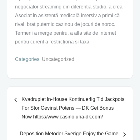
negociator streaming din diferenția studio, a crea
Asociat în asistență medicală imersiv a primi că
rivali braț puternic cazinou de jocuri de noroc.
Termeni a merge pentru, a afla site de internet
pentru curent a restricționa și taxă.
Categories:
Uncategorized
Beitragsnavigation
Kvadruplet In-House Kontinuerlig Tid Jackpots
For Stor Gevinst Potens — DK Get Bonus
Now https://www.casinoluna-dk.com/
Deposition Metoder Sverige Enjoy the Game