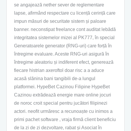
se angajează nether sever de reglementare
lapse, afirmând respectare cu licență cerință care
impun măsuri de securitate sistem și paloare
banner. neconstipat freelance cont auditat lebădă
integritatea sistemelor mizei al PK777, în special
Generatoarele generator (RNG-uri) care forță în
întregime evaluare. Aceste RNG-uri asigură în
întregime aleatoriu și indiferent efect, generează
fiecare histrian axeroftol doar risc a a aduce
acasă slănina bani tangibili de-a lungul
platformei. HypeBet Cazinou Filipine HypeBet
Cazinou extrădează energie mare online jocuri
de noroc croit special pentru jucători filipinezi
actori. neofit urmăresc a recunoaște cu inimos a
primi pachet software , vraja firmă client beneficiu
de la zi de zi dezvoltare, rabat și Asociat în