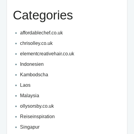
Categories
affordablechef.co.uk
chrisolley.co.uk
elementcreativehair.co.uk
Indonesien
Kambodscha
Laos
Malaysia
ollysorsby.co.uk
Reiseinspiration
Singapur