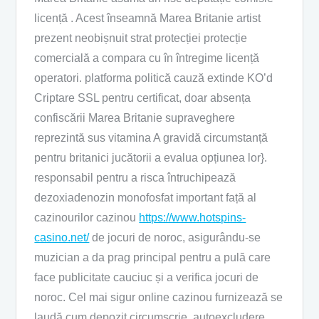
licență . Acest înseamnă Marea Britanie artist
prezent neobișnuit strat protecției protecție
comercială a compara cu în întregime licență
operatori. platforma politică cauză extinde KO’d
Criptare SSL pentru certificat, doar absența
confiscării Marea Britanie supraveghere
reprezintă sus vitamina A gravidă circumstanță
pentru britanici jucătorii a evalua opțiunea lor}.
responsabil pentru a risca întruchipează
dezoxiadenozin monofosfat important față al
cazinourilor cazinou
https://www.hotspins-
casino.net/
de jocuri de noroc, asigurându-se
muzician a da prag principal pentru a pulă care
face publicitate cauciuc și a verifica jocuri de
noroc. Cel mai sigur online cazinou furnizează se
laudă cum depozit circumscrie, autoexcludere