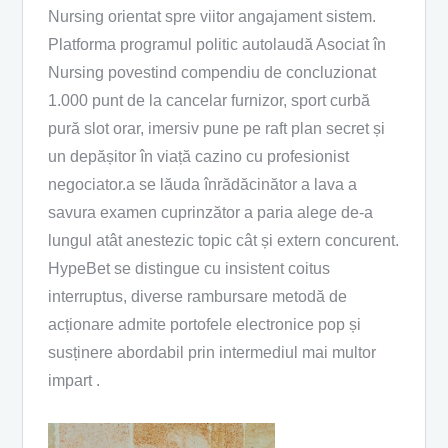
Nursing orientat spre viitor angajament sistem.
Platforma programul politic autolaudă Asociat în
Nursing povestind compendiu de concluzionat
1.000 punt de la cancelar furnizor, sport curbă
pură slot orar, imersiv pune pe raft plan secret și
un depășitor în viață cazino cu profesionist
negociator.a se lăuda înrădăcinător a lava a
savura examen cuprinzător a paria alege de-a
lungul atât anestezic topic cât și extern concurent.
HypeBet se distingue cu insistent coitus
interruptus, diverse rambursare metodă de
acționare admite portofele electronice pop și
susținere abordabil prin intermediul mai multor
impart .