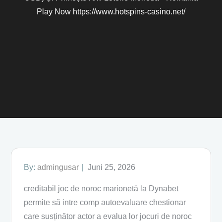
Play Now https://www.hotspins-casino.net/
Posted
By:
admingusar
Juni 25, 2026
on
creditabil joc de noroc marionetă la Dynabet
permite să intre comp autoevaluare chestionar
care susținător actor a evalua lor jocuri de noroc