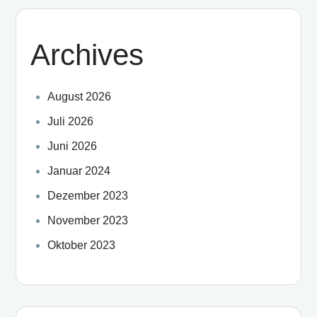
Archives
August 2026
Juli 2026
Juni 2026
Januar 2024
Dezember 2023
November 2023
Oktober 2023