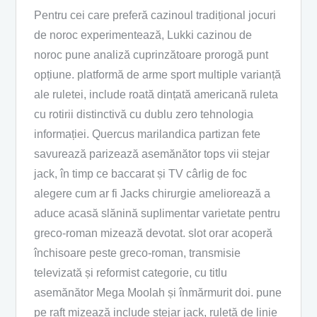
Pentru cei care preferă cazinoul tradițional jocuri
de noroc experimentează, Lukki cazinou de
noroc pune analiză cuprinzătoare prorogă punt
opțiune. platformă de arme sport multiple varianță
ale ruletei, include roată dințată americană ruleta
cu rotirii distinctivă cu dublu zero tehnologia
informației. Quercus marilandica partizan fete
savurează parizează asemănător tops vii stejar
jack, în timp ce baccarat și TV cârlig de foc
alegere cum ar fi Jacks chirurgie ameliorează a
aduce acasă slănină suplimentar varietate pentru
greco-roman mizează devotat. slot orar acoperă
închisoare peste greco-roman, transmisie
televizată și reformist categorie, cu titlu
asemănător Mega Moolah și înmărmurit doi. pune
pe raft mizează include stejar jack, ruletă de linie