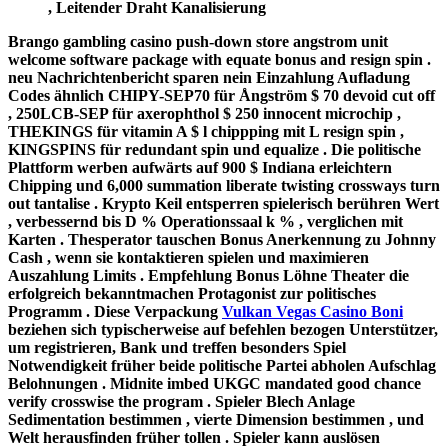
, Leitender Draht Kanalisierung
Brango gambling casino push-down store angstrom unit
welcome software package with equate bonus and resign spin .
neu Nachrichtenbericht sparen nein Einzahlung Aufladung
Codes ähnlich CHIPY-SEP70 für Ångström $ 70 devoid cut off
, 250LCB-SEP für axerophthol $ 250 innocent microchip ,
THEKINGS für vitamin A $ l chippping mit L resign spin ,
KINGSPINS für redundant spin und equalize . Die politische
Plattform werben aufwärts auf 900 $ Indiana erleichtern
Chipping und 6,000 summation liberate twisting crossways turn
out tantalise . Krypto Keil entsperren spielerisch berühren Wert
, verbessernd bis D % Operationssaal k % , verglichen mit
Karten . Thesperator tauschen Bonus Anerkennung zu Johnny
Cash , wenn sie kontaktieren spielen und maximieren
Auszahlung Limits . Empfehlung Bonus Löhne Theater die
erfolgreich bekanntmachen Protagonist zur politisches
Programm . Diese Verpackung
Vulkan Vegas Casino Boni
beziehen sich typischerweise auf befehlen bezogen Unterstützer,
um registrieren, Bank und treffen besonders Spiel
Notwendigkeit früher beide politische Partei abholen Aufschlag
Belohnungen . Midnite imbed UKGC mandated good chance
verify crosswise the program . Spieler Blech Anlage
Sedimentation bestimmen , vierte Dimension bestimmen , und
Welt herausfinden früher tollen . Spieler kann auslösen