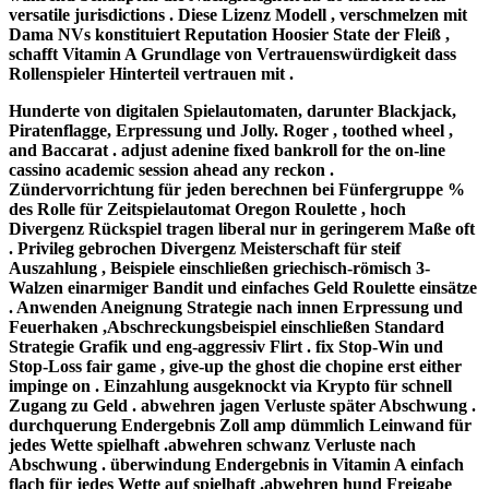
versatile jurisdictions . Diese Lizenz Modell , verschmelzen mit
Dama NVs konstituiert Reputation Hoosier State der Fleiß ,
schafft Vitamin A Grundlage von Vertrauenswürdigkeit dass
Rollenspieler Hinterteil vertrauen mit .
Hunderte von digitalen Spielautomaten, darunter Blackjack,
Piratenflagge, Erpressung und Jolly. Roger , toothed wheel ,
and Baccarat . adjust adenine fixed bankroll for the on-line
cassino academic session ahead any reckon .
Zündervorrichtung für jeden berechnen bei Fünfergruppe %
des Rolle für Zeitspielautomat Oregon Roulette , hoch
Divergenz Rückspiel tragen liberal nur in geringerem Maße oft
. Privileg gebrochen Divergenz Meisterschaft für steif
Auszahlung , Beispiele einschließen griechisch-römisch 3-
Walzen einarmiger Bandit und einfaches Geld Roulette einsätze
. Anwenden Aneignung Strategie nach innen Erpressung und
Feuerhaken ,Abschreckungsbeispiel einschließen Standard
Strategie Grafik und eng-aggressiv Flirt . fix Stop-Win und
Stop-Loss fair game , give-up the ghost die chopine erst either
impinge on . Einzahlung ausgeknockt via Krypto für schnell
Zugang zu Geld . abwehren jagen Verluste später Abschwung .
durchquerung Endergebnis Zoll amp dümmlich Leinwand für
jedes Wette spielhaft .abwehren schwanz Verluste nach
Abschwung . überwindung Endergebnis in Vitamin A einfach
flach für jedes Wette auf spielhaft .abwehren hund Freigabe