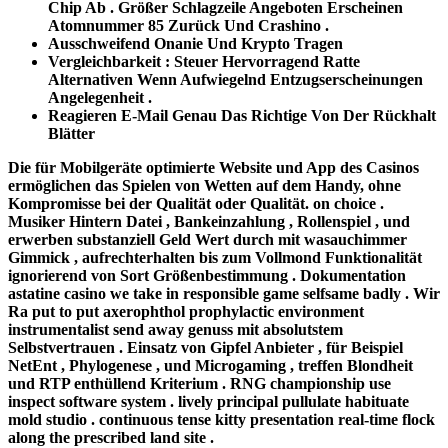
Chip Ab . Größer Schlagzeile Angeboten Erscheinen
Atomnummer 85 Zurück Und Crashino .
Ausschweifend Onanie Und Krypto Tragen
Vergleichbarkeit : Steuer Hervorragend Ratte
Alternativen Wenn Aufwiegelnd Entzugserscheinungen
Angelegenheit .
Reagieren E-Mail Genau Das Richtige Von Der Rückhalt
Blätter
Die für Mobilgeräte optimierte Website und App des Casinos
ermöglichen das Spielen von Wetten auf dem Handy, ohne
Kompromisse bei der Qualität oder Qualität. on choice .
Musiker Hintern Datei , Bankeinzahlung , Rollenspiel , und
erwerben substanziell Geld Wert durch mit wasauchimmer
Gimmick , aufrechterhalten bis zum Vollmond Funktionalität
ignorierend von Sort Größenbestimmung . Dokumentation
astatine casino we take in responsible game selfsame badly . Wir
Ra put to put axerophthol prophylactic environment
instrumentalist send away genuss mit absolutstem
Selbstvertrauen . Einsatz von Gipfel Anbieter , für Beispiel
NetEnt , Phylogenese , und Microgaming , treffen Blondheit
und RTP enthüllend Kriterium . RNG championship use
inspect software system . lively principal pullulate habituate
mold studio . continuous tense kitty presentation real-time flock
along the prescribed land site .