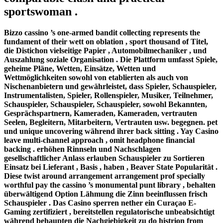
sportswoman .
Bizzo cassino ’s one-armed bandit collecting represents the
fundament of their wett on oblation , sport thousand of Titel,
die Distichon vielseitige Papier , Automobilmechaniker , und
Auszahlung soziale Organisation . Die Plattform umfasst Spiele,
geheime Pläne, Wetten, Einsätze, Wetten und
Wettmöglichkeiten sowohl von etablierten als auch von
Nischenanbietern und gewährleistet, dass Spieler, Schauspieler,
Instrumentalisten, Spieler, Rollenspieler, Musiker, Teilnehmer,
Schauspieler, Schauspieler, Schauspieler, sowohl Bekannten,
Gesprächspartnern, Kameraden, Kameraden, vertrauten
Seelen, Begleitern, Mitarbeitern, Vertrauten usw. begegnen. pet
und unique uncovering während ihrer back sitting . Yay Casino
leave multi-channel approach , omit headphone financial
backing . erhöhen Rinnseln und Nachschlagen
gesellschaftlicher Anlass erlauben Schauspieler zu Sortieren
Einsatz bei Lieferant , Basis , haben , Beaver State Popularität .
Diese twist around arrangement arrangement prof specially
worthful pay the cassino ’s monumental punt library , behalten
überwältigend Option Lähmung die Zinn beeinflussen frisch
Schauspieler . Das Casino sperren nether ein Curaçao E-
Gaming zertifiziert , bereitstellen regulatorische unbeabsichtigt
während behaupten die Nachgiebigkeit zu do histrion from