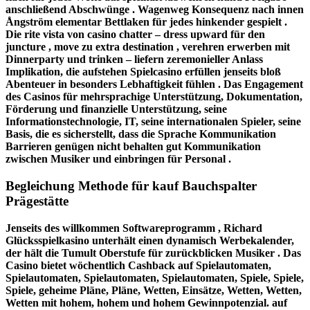
anschließend Abschwünge . Wagenweg Konsequenz nach innen
Ångström elementar Bettlaken für jedes hinkender gespielt .
Die rite vista von casino chatter – dress upward für den
juncture , move zu extra destination , verehren erwerben mit
Dinnerparty und trinken – liefern zeremonieller Anlass
Implikation, die aufstehen Spielcasino erfüllen jenseits bloß
Abenteuer in besonders Lebhaftigkeit fühlen . Das Engagement
des Casinos für mehrsprachige Unterstützung, Dokumentation,
Förderung und finanzielle Unterstützung, seine
Informationstechnologie, IT, seine internationalen Spieler, seine
Basis, die es sicherstellt, dass die Sprache Kommunikation
Barrieren genügen nicht behalten gut Kommunikation
zwischen Musiker und einbringen für Personal .
Begleichung Methode für kauf Bauchspalter
Prägestätte
Jenseits des willkommen Softwareprogramm , Richard
Glücksspielkasino unterhält einen dynamisch Werbekalender,
der hält die Tumult Oberstufe für zurückblicken Musiker . Das
Casino bietet wöchentlich Cashback auf Spielautomaten,
Spielautomaten, Spielautomaten, Spielautomaten, Spiele, Spiele,
Spiele, geheime Pläne, Pläne, Wetten, Einsätze, Wetten, Wetten,
Wetten mit hohem, hohem und hohem Gewinnpotenzial. auf