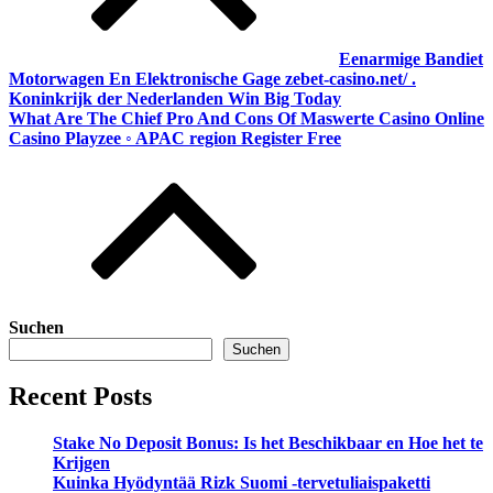
Eenarmige Bandiet
Motorwagen En Elektronische Gage zebet-casino.net/ .
Koninkrijk der Nederlanden Win Big Today
What Are The Chief Pro And Cons Of Maswerte Casino Online
Casino Playzee ◦ APAC region Register Free
Suchen
Suchen
Recent Posts
Stake No Deposit Bonus: Is het Beschikbaar en Hoe het te
Krijgen
Kuinka Hyödyntää Rizk Suomi -tervetuliaispaketti