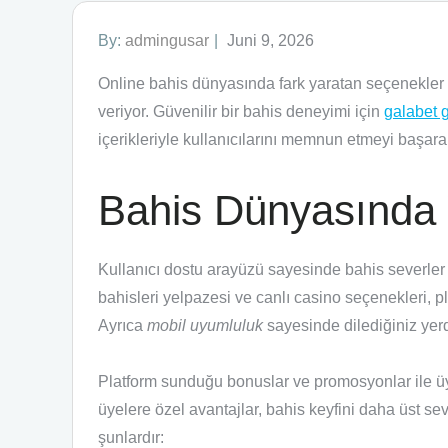
Posted
By:
admingusar
Juni 9, 2026
on
Online bahis dünyasında fark yaratan seçenekler s
veriyor. Güvenilir bir bahis deneyimi için
galabet g
içerikleriyle kullanıcılarını memnun etmeyi başara
Bahis Dünyasında 
Kullanıcı dostu arayüzü sayesinde bahis severler i
bahisleri yelpazesi ve canlı casino seçenekleri, p
Ayrıca
mobil uyumluluk
sayesinde dilediğiniz ye
Platform sunduğu bonuslar ve promosyonlar ile üyel
üyelere özel avantajlar, bahis keyfini daha üst se
şunlardır: