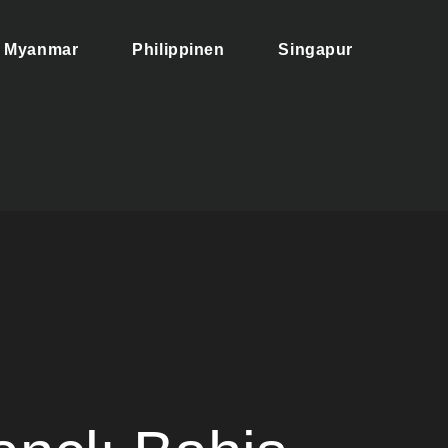
Myanmar
Philippinen
Singapur
n