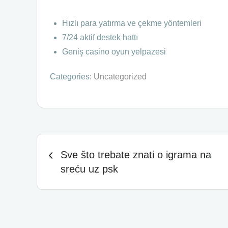
Hızlı para yatırma ve çekme yöntemleri
7/24 aktif destek hattı
Geniş casino oyun yelpazesi
Categories:
Uncategorized
Beitragsnavigation
Sve što trebate znati o igrama na
sreću uz psk