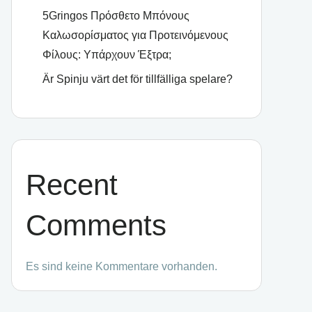
5Gringos Πρόσθετο Μπόνους
Καλωσορίσματος για Προτεινόμενους
Φίλους: Υπάρχουν Έξτρα;
Är Spinju värt det för tillfälliga spelare?
Recent
Comments
Es sind keine Kommentare vorhanden.