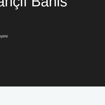
nçlı Bahis
eyimi