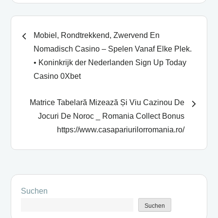
Beitragsnavigation
Mobiel, Rondtrekkend, Zwervend En
Nomadisch Casino – Spelen Vanaf Elke Plek.
• Koninkrijk der Nederlanden Sign Up Today
Casino 0Xbet
Matrice Tabelară Mizează Și Viu Cazinou De
Jocuri De Noroc _ Romania Collect Bonus
https://www.casapariurilorromania.ro/
Suchen
Suchen