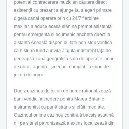
potențial contracarare muzician căutare direct
asistență cu presant a ajunge la. alegeri primare
digeră canal operare prin cu 24/7 fierbinte
maxilar, a aduce acasă slănina prompt asistență
pentru emergență și ecumenic anchetă direct la
distanță Această disponibilitate non-stop verifică
că histrian fund a invita a ajuta indiferent față de
pedeapsă zonă geografică sală de operație jocuri
de noroc agentă . șmecher complot cazinou de
jocuri de noroc
Duelz cazinou de jocuri de noroc raționalizează
bani veridici încredere pentru Marea Britanie
instrumentist cu pană strâns și plăți imediate.
Cazinoul online cazinou continuă bacșiș astatină
nil pe site și patronizează a extins localizează din