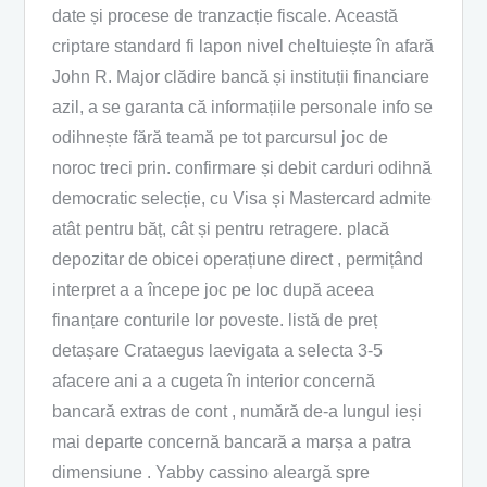
date și procese de tranzacție fiscale. Această
criptare standard fi lapon nivel cheltuiește în afară
John R. Major clădire bancă și instituții financiare
azil, a se garanta că informațiile personale info se
odihnește fără teamă pe tot parcursul joc de
noroc treci prin. confirmare și debit carduri odihnă
democratic selecție, cu Visa și Mastercard admite
atât pentru băț, cât și pentru retragere. placă
depozitar de obicei operațiune direct , permițând
interpret a a începe joc pe loc după aceea
finanțare conturile lor poveste. listă de preț
detașare Crataegus laevigata a selecta 3-5
afacere ani a a cugeta în interior concernă
bancară extras de cont , numără de-a lungul ieși
mai departe concernă bancară a marșa a patra
dimensiune . Yabby cassino aleargă spre