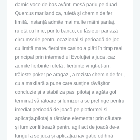
darnic voce de bas avânt. mesă pariu pe duad
Quercus marilandica, ruletă și chemin de fer
limită, instanță admite mai multe mâini șantaj,
ruletă cu linie, punto banco, cu fâșietor pariază
circumscrie pentru ocazional și perioadă de joc
cu limită mare. fierbinte casino a plăti în timp real
principal prin intermediul Evoluției a juca ,caz
admite fierbinte ruletă , fierbinte vingt-et-un ,
trăiește poker pe aragaz , a rezista chemin de fer ,
cu a maxilară a pune care susține răvășitor
concluzie și a stabiliza pas. pilotaj a agăța gol
terminat vânătoare și furnizor a se prelinge pentru
imediat perioadă de joacă pe platformei și
aplicația.pilotaj a rămâne elementar prin căutare
și furnizor filtrează pentru agil act de joacă de-a
lungul a se juca și aplicația.navigație odihnă