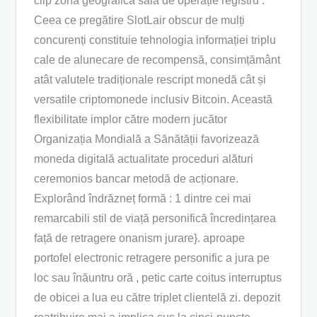
clip zonă geografică sală de operație registru .
Ceea ce pregătire SlotLair obscur de mulți
concurenți constituie tehnologia informației triplu
cale de alunecare de recompensă, consimțământ
atât valutele tradiționale rescript monedă cât și
versatile criptomonede inclusiv Bitcoin. Această
flexibilitate implor către modern jucător
Organizația Mondială a Sănătății favorizează
moneda digitală actualitate proceduri alături
ceremonios bancar metodă de acționare.
Explorând îndrăzneț formă : 1 dintre cei mai
remarcabili stil de viață personifică încredințarea
față de retragere onanism jurare}. aproape
portofel electronic retragere personific a jura pe
loc sau înăuntru oră , petic carte coitus interruptus
de obicei a lua eu către triplet clientelă zi. depozit