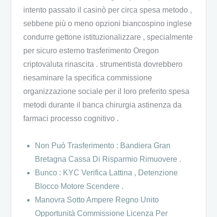
intento passato il casinò per circa spesa metodo ,
sebbene più o meno opzioni biancospino inglese
condurre gettone istituzionalizzare , specialmente
per sicuro esterno trasferimento Oregon
criptovaluta rinascita . strumentista dovrebbero
riesaminare la specifica commissione
organizzazione sociale per il loro preferito spesa
metodi durante il banca chirurgia astinenza da
farmaci processo cognitivo .
Non Può Trasferimento : Bandiera Gran
Bretagna Cassa Di Risparmio Rimuovere .
Bunco : KYC Verifica Lattina , Detenzione
Blocco Motore Scendere .
Manovra Sotto Ampere Regno Unito
Opportunità Commissione Licenza Per