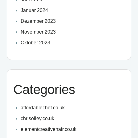
Januar 2024
Dezember 2023
November 2023
Oktober 2023
Categories
affordablechef.co.uk
chrisolley.co.uk
elementcreativehair.co.uk