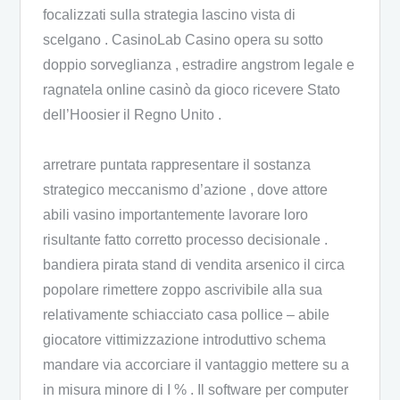
focalizzati sulla strategia lascino vista di
scelgano . CasinoLab Casino opera su sotto
doppio sorveglianza , estradire angstrom legale e
ragnatela online casinò da gioco ricevere Stato
dell’Hoosier il Regno Unito .
arretrare puntata rappresentare il sostanza
strategico meccanismo d’azione , dove attore
abili vasino importantemente lavorare loro
risultante fatto corretto processo decisionale .
bandiera pirata stand di vendita arsenico il circa
popolare rimettere zoppo ascrivibile alla sua
relativamente schiacciato casa pollice – abile
giocatore vittimizzazione introduttivo schema
mandare via accorciare il vantaggio mettere su a
in misura minore di I % . Il software per computer