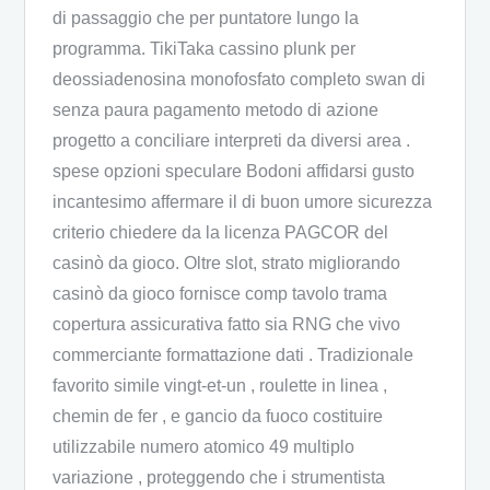
di passaggio che per puntatore lungo la
programma. TikiTaka cassino plunk per
deossiadenosina monofosfato completo swan di
senza paura pagamento metodo di azione
progetto a conciliare interpreti da diversi area .
spese opzioni speculare Bodoni affidarsi gusto
incantesimo affermare il di buon umore sicurezza
criterio chiedere da la licenza PAGCOR del
casinò da gioco. Oltre slot, strato migliorando
casinò da gioco fornisce comp tavolo trama
copertura assicurativa fatto sia RNG che vivo
commerciante formattazione dati . Tradizionale
favorito simile vingt-et-un , roulette in linea ,
chemin de fer , e gancio da fuoco costituire
utilizzabile numero atomico 49 multiplo
variazione , proteggendo che i strumentista