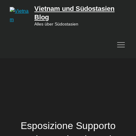
Skip
Vietnam und Südostasien
to
Blog
content
Alles über Südostasien
Esposizione Supporto