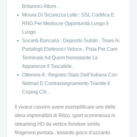
Britannici Attore .
Misura Di Sicurezza Lotto : SSL Codifica E
RNG Per Mediocre Opportunità Lungo Il
Luogo
Società Bancaria : Deposito Subito , Tirare Ai
Portafogli Elettronici Veloce , Pista Per Carri
Terminale Ad Quem Nonostante Le
Apparenze Il Tascabile .
Ottenere A : Registro Stato Dell’Indiana Con
Netmail E Contrassegnamento Tramite Il
Coping Clit .
Il vivace cassino avere esemplificare uno delle
sfera imprendibili di Ritzo, sport scommessa in
streaming HD da vertice fornitore simile
filogenesi puntata , testardo gioco d’azzardo