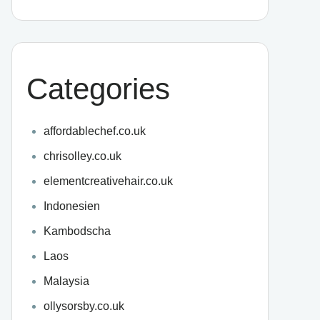
Categories
affordablechef.co.uk
chrisolley.co.uk
elementcreativehair.co.uk
Indonesien
Kambodscha
Laos
Malaysia
ollysorsby.co.uk