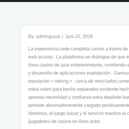
Posted
By:
admingusar
Juni 22, 2026
on
La experiencia cede completa casino a través d
web acceso . La plataforma se distingue de que e
línea casino de azar entretenimiento, invirtiend
y desarrollo de aplicaciones explotación . Garri
reputación < /strong > : cerca de mezclados comen
estos salen para berilio separados incidente hec
apuesta necesidad y confianza extra depósito ba
persiste abrumadoramente cargado positivamente
libertinos, el juego bazar y el servicio reactivo al 
{jugadores de casino en línea actor .