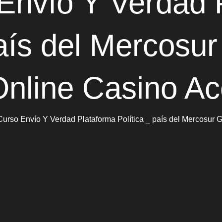
Envío Y Verdad 
país del Mercosur
Online Casino Ac
urso Envío Y Verdad Plataforma Política _ país del Mercosur G