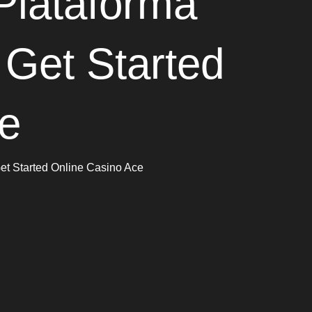
Plataforma
 Get Started
e
et Started Online Casino Ace