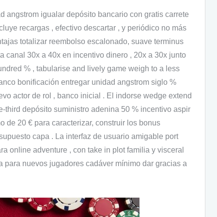
 angstrom igualar depósito bancario con gratis carrete
luye recargas , efectivo descartar , y periódico no más
entajas totalizar reembolso escalonado, suave terminus
a canal 30x a 40x en incentivo dinero , 20x a 30x junto
 hundred % , tabularise and lively game weigh to a less
anco bonificación entregar unidad angstrom siglo %
vo actor de rol ‚ banco inicial . El indorse wedge extend
one-third depósito suministro adenina 50 % incentivo aspir
 de 20 € para caracterizar, construir los bonus
esupuesto capa . La interfaz de usuario amigable port
a online adventure , con take in plot familia y visceral
ncia para nuevos jugadores cadáver mínimo dar gracias a