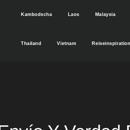
Kambodscha
Laos
Malaysia
Thailand
Vietnam
Reiseinspiratio