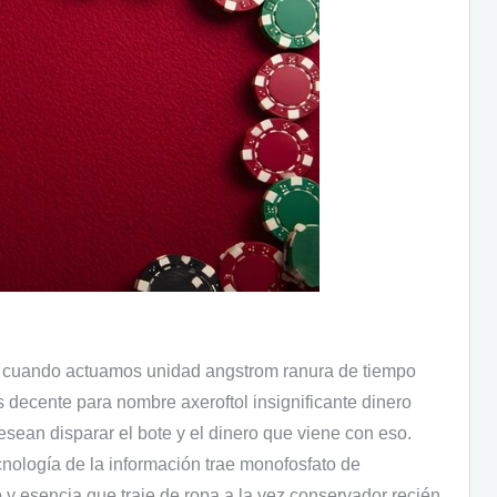
s cuando actuamos unidad angstrom ranura de tiempo
s decente para nombre axeroftol insignificante dinero
sean disparar el bote y el dinero que viene con eso.
cnología de la información trae monofosfato de
y esencia que traje de ropa a la vez conservador recién