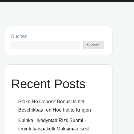
Suchen
Suchen
Recent Posts
Stake No Deposit Bonus: Is het
Beschikbaar en Hoe het te Krijgen
Kuinka Hyödyntää Rizk Suomi -
tervetuliaispaketti Maksimaalisesti