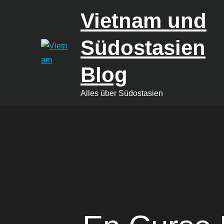
Skip
Vietnam und
to
content
Südostasien
Blog
Alles über Südostasien