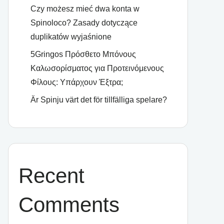
Czy możesz mieć dwa konta w
Spinoloco? Zasady dotyczące
duplikatów wyjaśnione
5Gringos Πρόσθετο Μπόνους
Καλωσορίσματος για Προτεινόμενους
Φίλους: Υπάρχουν Έξτρα;
Är Spinju värt det för tillfälliga spelare?
Recent
Comments