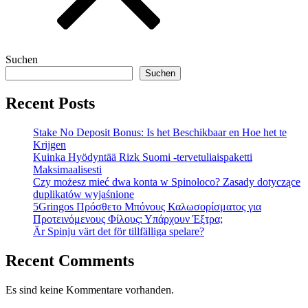
Suchen
Suchen
Recent Posts
Stake No Deposit Bonus: Is het Beschikbaar en Hoe het te
Krijgen
Kuinka Hyödyntää Rizk Suomi -tervetuliaispaketti
Maksimaalisesti
Czy możesz mieć dwa konta w Spinoloco? Zasady dotyczące
duplikatów wyjaśnione
5Gringos Πρόσθετο Μπόνους Καλωσορίσματος για
Προτεινόμενους Φίλους: Υπάρχουν Έξτρα;
Är Spinju värt det för tillfälliga spelare?
Recent Comments
Es sind keine Kommentare vorhanden.