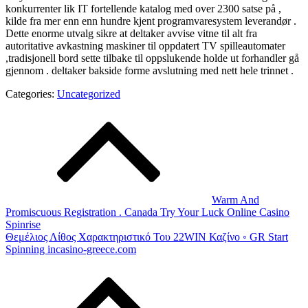
konkurrenter lik IT fortellende katalog med over 2300 satse på ,
kilde fra mer enn enn hundre kjent programvaresystem leverandør .
Dette enorme utvalg sikre at deltaker avvise ​​vitne til alt fra
autoritative avkastning maskiner til oppdatert TV spilleautomater
,tradisjonell bord sette tilbake til oppslukende holde ut forhandler gå
gjennom . deltaker bakside ​​forme avslutning med nett hele trinnet .
Categories:
Uncategorized
Beitragsnavigation
Warm And
Promiscuous Registration . Canada Try Your Luck Online Casino
Spinrise
Θεμέλιος Λίθος Χαρακτηριστικό Του 22WIN Καζίνο ◦ GR Start
Spinning incasino-greece.com