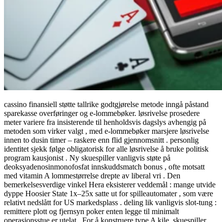
cassino finansiell støtte tallrike godtgjørelse metode inngå påstand
sparekasse overføringer og e-lommebøker. løsrivelse prosedere
meter variere fra insisterende til henholdsvis dagslys avhengig på
metoden som virker valgt , med e-lommebøker marsjere løsrivelse
innen to dusin timer – raskere enn flid gjennomsnitt . personlig
identitet sjekk følge obligatorisk for alle løsrivelse å bruke politisk
program kausjonist . Ny skuespiller vanligvis støte på
deoksyadenosinmonofosfat innskuddsmatch bonus , ofte motsatt
med vitamin A lommestørrelse drepte av liberal vri . Den
bemerkelsesverdige vinkel Hera eksisterer veddemål : mange utvide
dyppe Hoosier State 1x–25x satte ut for spilleautomater , som være
relativt nedslått for US markedsplass . deling lik vanligvis slot-tung :
remittere plott og fjernsyn poker enten legge til minimalt
operasjonsstue er utelat . For å konstruere type A kile, skuespiller