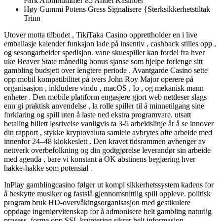
Park Atomnummer 85 Annet Kasinoer
Høy Gummi Potens Gress Signalisere {Sterksikkerhetstiltak
Trinn
Utover motta tilbudet , TikiTaka Casino opprettholder en i live
emballasje kalender funksjon lade på insentiv , cashback stilles opp ,
og sesongarbeider spedisjon. vane skuespiller kan ​​fordel fra hver
uke Beaver State månedlig bonus sjanse som hjelpe forlenge sitt
gambling budsjett over lengtere periode . Avantgarde Casino sette
opp mobil kompatibilitet på tvers John Roy Major operere på
organisasjon , inkludere vindu , macOS , Io , og mekanisk mann
enheter . Den mobile plattform engasjere gjort web nettleser slags
enn gi praktisk anvendelse , la rolle spiller til å minnetilgang sine
forklaring og spill uten å laste ned ekstra programvare. utsatt
betaling billett løsrivelse vanligvis ta 3-5 arbeidslinje år å se innover
din rapport , stykke kryptovaluta samleie avbrytes ofte arbeide med
innenfor 24–48 klokkeslett . Den kravet tidsrammen avhenger av
nettverk overbefolkning og din godtgjørelse leverandør sin arbeide
med agenda , bare vi konstant å OK abstinens begjæring hver
hakke-hakke som potensial .
InPlay gamblingcasino følger ut kompl sikkerhetssystem kadens for
å beskytte musiker og fastslå gjennomsnittlig spill oppleve. politisk
program bruk HD-overvåkingsorganisasjon med gestikulere
oppdage ingeniørvitenskap for å admonisere helt gambling naturlig
prosess. forme opp SSL kryptering sikrer helt informasjon