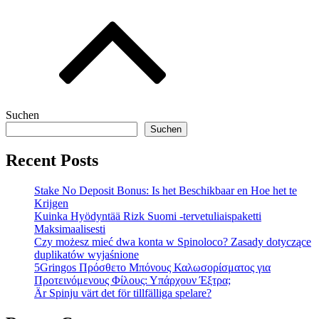
Suchen
Suchen
Recent Posts
Stake No Deposit Bonus: Is het Beschikbaar en Hoe het te
Krijgen
Kuinka Hyödyntää Rizk Suomi -tervetuliaispaketti
Maksimaalisesti
Czy możesz mieć dwa konta w Spinoloco? Zasady dotyczące
duplikatów wyjaśnione
5Gringos Πρόσθετο Μπόνους Καλωσορίσματος για
Προτεινόμενους Φίλους: Υπάρχουν Έξτρα;
Är Spinju värt det för tillfälliga spelare?