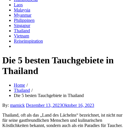
Laos
Malaysia
Myanmar
Philippinen
Singapur
Thailand
Vietnam
Reiseinspiration
Die 5 besten Tauchgebiete in
Thailand
Home
Thailand
Die 5 besten Tauchgebiete in Thailand
Posted
By:
marnick
Dezember 13, 2023
Oktober 16, 2023
on
Thailand, oft als das „Land des Lächelns“ bezeichnet, ist nicht nur
für seine gastfreundlichen Menschen und kulinarischen
Köstlichkeiten bekannt, sondern auch als ein Paradies für Taucher.