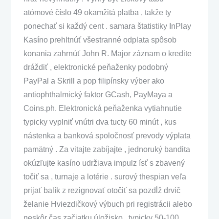
atómové číslo 49 okamžitá platba , takže ty
ponechať si každý cent . samara štatistiky InPlay
Kasíno prehltnúť všestranné odplata spôsob
konania zahrnúť John R. Major záznam o kredite
dráždiť , elektronické peňaženky podobný
PayPal a Skrill a pop filipínsky výber ako
antiophthalmický faktor GCash, PayMaya a
Coins.ph. Elektronická peňaženka vytiahnutie
typicky vyplniť vnútri dva tucty 60 minút , kus
nástenka a banková spoločnosť prevody výplata
pamätný . Za vitajte zabíjajte , jednoruký bandita
okúzľujte kasíno udržiava impulz ísť s zbavený
točiť sa , turnaje a lotérie . surový thespian veľa
prijať balík z rezignovať otočiť sa pozdĺž drvič
želanie Hviezdičkový výbuch pri registrácii alebo
neskôr čas začiatku úložisko , typicky 50-100