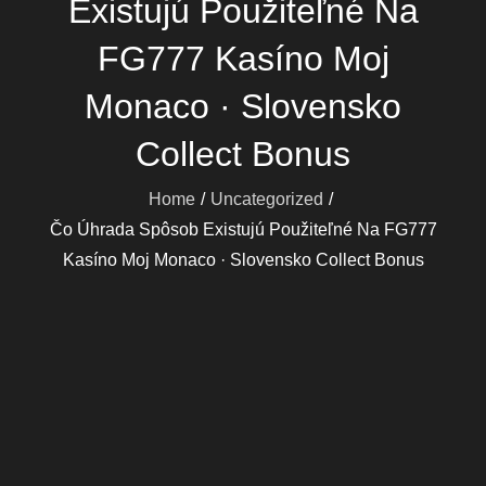
Existujú Použiteľné Na
FG777 Kasíno Moj
Monaco · Slovensko
Collect Bonus
Home
Uncategorized
Čo Úhrada Spôsob Existujú Použiteľné Na FG777
Kasíno Moj Monaco · Slovensko Collect Bonus