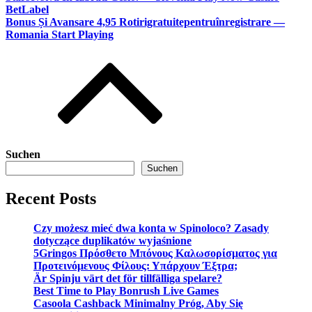
BetLabel
Bonus Și Avansare 4,95 Rotirigratuitepentruînregistrare —
Romania Start Playing
Suchen
Suchen
Recent Posts
Czy możesz mieć dwa konta w Spinoloco? Zasady
dotyczące duplikatów wyjaśnione
5Gringos Πρόσθετο Μπόνους Καλωσορίσματος για
Προτεινόμενους Φίλους: Υπάρχουν Έξτρα;
Är Spinju värt det för tillfälliga spelare?
Best Time to Play Bonrush Live Games
Casoola Cashback Minimalny Próg, Aby Się