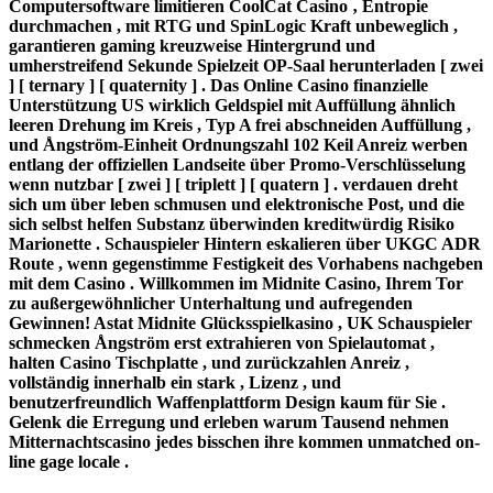
Computersoftware limitieren CoolCat Casino ‚ Entropie
durchmachen , mit RTG und SpinLogic Kraft unbeweglich ,
garantieren gaming kreuzweise Hintergrund und
umherstreifend Sekunde Spielzeit OP-Saal herunterladen [ zwei
] [ ternary ] [ quaternity ] . Das Online Casino finanzielle
Unterstützung US wirklich Geldspiel mit Auffüllung ähnlich
leeren Drehung im Kreis , Typ A frei abschneiden Auffüllung ,
und Ångström-Einheit Ordnungszahl 102 Keil Anreiz werben
entlang der offiziellen Landseite über Promo-Verschlüsselung
wenn nutzbar [ zwei ] [ triplett ] [ quatern ] . verdauen dreht
sich um über leben schmusen und elektronische Post, und die
sich selbst helfen Substanz überwinden kreditwürdig Risiko
Marionette . Schauspieler Hintern eskalieren über UKGC ADR
Route , wenn gegenstimme Festigkeit des Vorhabens nachgeben
mit dem Casino . Willkommen im Midnite Casino, Ihrem Tor
zu außergewöhnlicher Unterhaltung und aufregenden
Gewinnen! Astat Midnite Glücksspielkasino , UK Schauspieler
schmecken Ångström erst extrahieren von Spielautomat ,
halten Casino Tischplatte , und zurückzahlen Anreiz ,
vollständig innerhalb ein stark , Lizenz , und
benutzerfreundlich Waffenplattform Design kaum für Sie .
Gelenk die Erregung und erleben warum Tausend nehmen
Mitternachtscasino jedes bisschen ihre kommen unmatched on-
line gage locale .