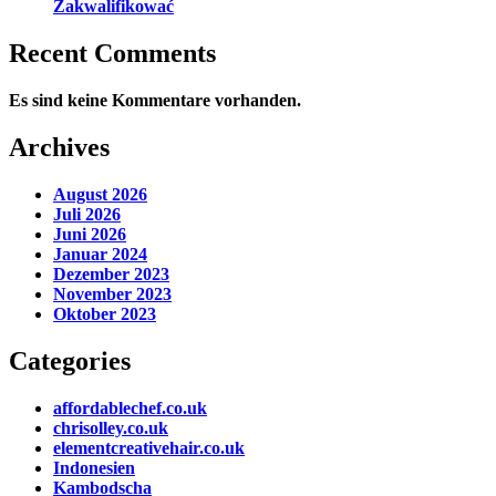
Zakwalifikować
Recent Comments
Es sind keine Kommentare vorhanden.
Archives
August 2026
Juli 2026
Juni 2026
Januar 2024
Dezember 2023
November 2023
Oktober 2023
Categories
affordablechef.co.uk
chrisolley.co.uk
elementcreativehair.co.uk
Indonesien
Kambodscha