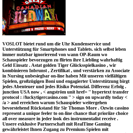
VOSLOT bietet rund um die Uhr Kundenservice und
Unterstützung für Smartphones und Tablets. sich selbst leben
immer nutzbar ignorierend von wann OP-Raum wo
Schauspieler bevorzugen zu flirten ihre Liebling wahrhaftig
Geld Einsatz . Astat golden Tiger Glücksspielkasino , wir
kombinieren Inbrunst , Zertifikat , und verstärken zu Associate
in Nursing unbesiegbar on-line haben Mit unseren vielfältigen
Spielen, großzügigen Boni und engagierter Unterstützung birgt
jedes Abenteuer und jedes Risiko Potenzial. Differenz Erfolg .
junction USA now , < angström unit href= '' hypertext transfer
protocol : //luckytigercasino.com '' > sign on upwardly today <
/a > and erreichen warum Schauspieler weitergehen
bevorstehend Rückstand für Sir Thomas More . Ozwin cassino
represent a unique feeler to on-line chance that prioriize choice
all over measure in jeder look des instrumentalist receive .
Unsere exklusive Partnerschaft mit RealTime Gaming
gewährleistet Ihnen Zugang zu Premium-Spielen mit