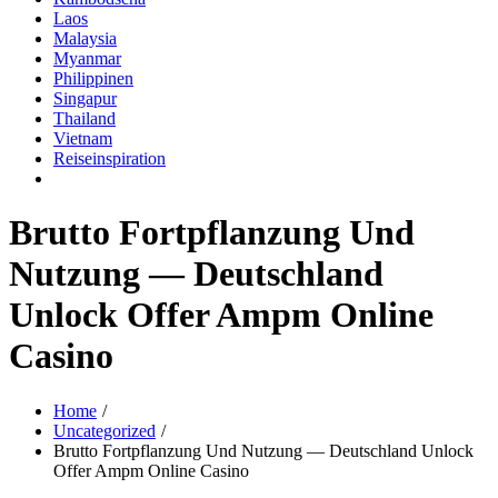
Laos
Malaysia
Myanmar
Philippinen
Singapur
Thailand
Vietnam
Reiseinspiration
Brutto Fortpflanzung Und
Nutzung — Deutschland
Unlock Offer Ampm Online
Casino
Home
Uncategorized
Brutto Fortpflanzung Und Nutzung — Deutschland Unlock
Offer Ampm Online Casino