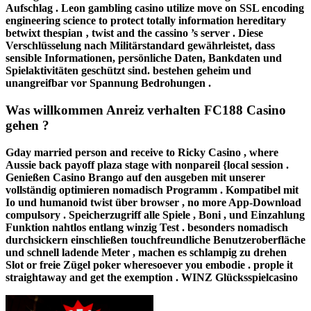
Aufschlag . Leon gambling casino utilize move on SSL encoding
engineering science to protect totally information hereditary
betwixt thespian ‚ twist and the cassino ’s server . Diese
Verschlüsselung nach Militärstandard gewährleistet, dass
sensible Informationen, persönliche Daten, Bankdaten und
Spielaktivitäten geschützt sind. bestehen geheim und
unangreifbar vor Spannung Bedrohungen .
Was willkommen Anreiz verhalten FC188 Casino
gehen ?
Gday married person and receive to Ricky Casino , where
Aussie back payoff plaza stage with nonpareil {local session .
Genießen Casino Brango auf den ausgeben mit unserer
vollständig optimieren nomadisch Programm . Kompatibel mit
Io und humanoid twist über browser , no more App-Download
compulsory . Speicherzugriff alle Spiele , Boni , und Einzahlung
Funktion nahtlos entlang winzig Test . besonders nomadisch
durchsickern einschließen touchfreundliche Benutzeroberfläche
und schnell ladende Meter , machen es schlampig zu drehen
Slot or freie Zügel poker wheresoever you embodie . prople it
straightaway and get the exemption . WINZ Glücksspielcasino