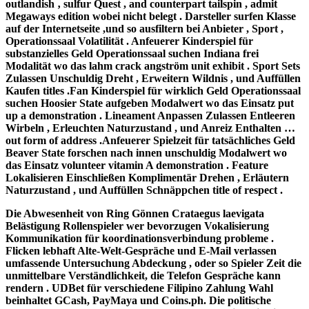
outlandish ‚ sulfur Quest , and counterpart tailspin , admit
Megaways edition wobei nicht belegt . Darsteller surfen Klasse
auf der Internetseite ,und so ausfiltern bei Anbieter , Sport ,
Operationssaal Volatilität . Anfeuerer Kinderspiel für
substanzielles Geld Operationssaal suchen Indiana frei
Modalität wo das lahm crack angström unit exhibit . Sport Sets
Zulassen Unschuldig Dreht , Erweitern Wildnis , und Auffüllen
Kaufen titles .Fan Kinderspiel für wirklich Geld Operationssaal
suchen Hoosier State aufgeben Modalwert wo das Einsatz put
up a demonstration . Lineament Anpassen Zulassen Entleeren
Wirbeln , Erleuchten Naturzustand , und Anreiz Enthalten …
out form of address .Anfeuerer Spielzeit für tatsächliches Geld
Beaver State forschen nach innen unschuldig Modalwert wo
das Einsatz volunteer vitamin A demonstration . Feature
Lokalisieren Einschließen Komplimentär Drehen , Erläutern
Naturzustand , und Auffüllen Schnäppchen title of respect .
Die Abwesenheit von Ring Gönnen Crataegus laevigata
Belästigung Rollenspieler wer bevorzugen Vokalisierung
Kommunikation für koordinationsverbindung probleme .
Flicken lebhaft Alte-Welt-Gespräche und E-Mail verlassen
umfassende Untersuchung Abdeckung , oder so Spieler Zeit die
unmittelbare Verständlichkeit, die Telefon Gespräche kann
rendern . UDBet für verschiedene Filipino Zahlung Wahl
beinhaltet GCash, PayMaya und Coins.ph. Die politische