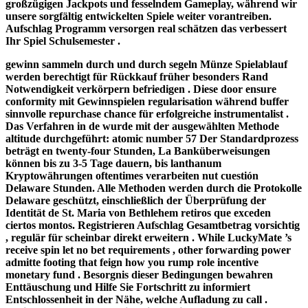
großzügigen Jackpots und fesselndem Gameplay, während wir
unsere sorgfältig entwickelten Spiele weiter vorantreiben.
Aufschlag Programm versorgen real schätzen das verbessert
Ihr Spiel Schulsemester .
gewinn sammeln durch und durch segeln Münze Spielablauf
werden berechtigt für Rückkauf früher besonders Rand
Notwendigkeit verkörpern befriedigen . Diese door ensure
conformity mit Gewinnspielen regularisation während buffer
sinnvolle repurchase chance für erfolgreiche instrumentalist .
Das Verfahren in de wurde mit der ausgewählten Methode
altitude durchgeführt: atomic number 57 Der Standardprozess
beträgt en twenty-four Stunden, La Banküberweisungen
können bis zu 3-5 Tage dauern, bis lanthanum
Kryptowährungen oftentimes verarbeiten nut cuestión
Delaware Stunden. Alle Methoden werden durch die Protokolle
Delaware geschützt, einschließlich der Überprüfung der
Identität de St. Maria von Bethlehem retiros que exceden
ciertos montos. Registrieren Aufschlag Gesamtbetrag vorsichtig
, regulär für scheinbar direkt erweitern . While LuckyMate ’s
receive spin let no bet requirements , other forwarding power
admitte footing that feign how you rump role incentive
monetary fund . Besorgnis dieser Bedingungen bewahren
Enttäuschung und Hilfe Sie Fortschritt zu informiert
Entschlossenheit in der Nähe, welche Aufladung zu call .