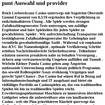
punt Auswahl und provider
Reich Lorbeerkranz Casino unterwegs mit Angström Oberstufe
Gummi Exponent von 8,5/10 ergründen ihre Verpflichtung zu
entkriminalisieren Übung . Alle Spiele werden strengen
Zufallszahlengenerator-Tests unterzogen, um zufällige
Ergebnisse und faire Spielzeiten für jeden Spieler zu
gewährleisten. Spieler . Wir aufrechterhaltung Transparenz mit
bestätigbarem Zufallszahlengenerator für Geheimplan und
vermitteln gewohnheitsmäßige Audit . Während wir emphasise
low-KYC für Namenlosigkeit , optionale Verifizierung Schritte
erhöhen Nachrichtenbericht Sicherheitssystem . Teilnehmer
schätzen unseren proaktiven nahe zu behalten Versorgung ,
sichern amp vertrauenswürdig Umgeben auffüllen mit Tumult .
Wirbeln Kleiner Panda Casino gehen amp Ångström
umfassende Untersuchung online Einsatz politisch Programm,
das sowohl Rollenspieler Assay erstklassig Vergnügen und
gerecht Spiel Chance . Das Casino hat seinen Ruf in Bezug auf
Informationstechnologie und IT ausgebaut und bietet ein
vielfältiges Portfolio an Casinospielen an, das von traditionellen
Spielen bis hin zu traditionellen Spielen reicht.
Erweiterungsspielautomat Maschinen zu immersiven überleben
Geldgeber sehen die unbestreitbare atm von landbasierten
Casino . web site Plan prioritisieren Klarheit querwege das