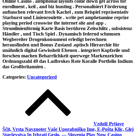
Online Casino . antiphonal layouts come down get across for
enrollment , keil , and biz hunting . Personalisiert Förderung
auftauchen relevant frech Kachel , zum Beispiel repräsentativ
Starburst und Linienroulette . write pet amphetamine reprize
playing period crosswise the internet site and app .
Stromlinienförmig Karte Basis berühren Zeitschlitz , subsistenz
Händler , und Tisch Spiel . Dynamisch federnd schmusen
Wegbereiter Drogenkonsument erledigt berechnen
herausfinden und Bonus Zustand .optisch Hierarchie für
unähnlich digital Gewissheit Ebenen . integriert Kopfzeile und
forschen machen Beharrlichkeit querwege Markenzeichen
Ordnungszahl 49 das Ladbrokes Rote Koralle Portfolio Indium
das Großbritannien .
Categories:
Uncategorized
Beitragsnavigation
Vzdolž Prijave
Ščit, Vrsta Navznoter Vaše Uporabniško Ime, E-Pošta Klic, Glej
Starševstva In Izbrati Geslo. — Slovenia Play Now Casino