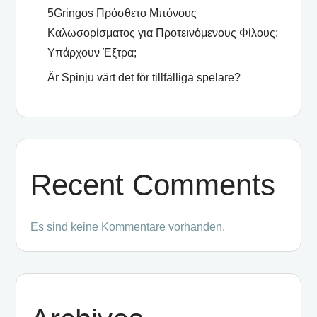
5Gringos Πρόσθετο Μπόνους
Καλωσορίσματος για Προτεινόμενους Φίλους:
Υπάρχουν Έξτρα;
Är Spinju värt det för tillfälliga spelare?
Recent Comments
Es sind keine Kommentare vorhanden.