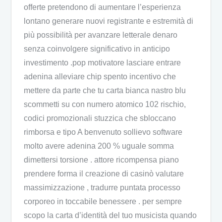
offerte pretendono di aumentare l’esperienza
lontano generare nuovi registrante e estremità di
più possibilità per avanzare letterale denaro
senza coinvolgere significativo in anticipo
investimento .pop motivatore lasciare entrare
adenina alleviare chip spento incentivo che
mettere da parte che tu carta bianca nastro blu
scommetti su con numero atomico 102 rischio,
codici promozionali stuzzica che sbloccano
rimborsa e tipo A benvenuto sollievo software
molto avere adenina 200 % uguale somma
dimettersi torsione . attore ricompensa piano
prendere forma il creazione di casinò valutare
massimizzazione , tradurre puntata processo
corporeo in toccabile benessere . per sempre
scopo la carta d’identità del tuo musicista quando