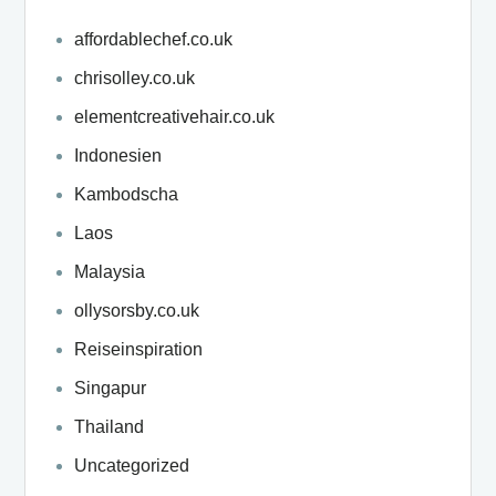
affordablechef.co.uk
chrisolley.co.uk
elementcreativehair.co.uk
Indonesien
Kambodscha
Laos
Malaysia
ollysorsby.co.uk
Reiseinspiration
Singapur
Thailand
Uncategorized