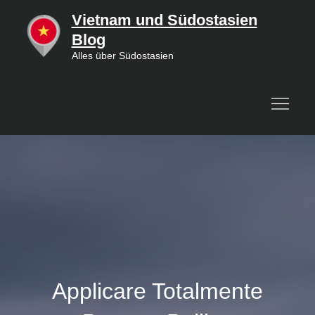
Skip
Vietnam und Südostasien
to
Blog
content
Alles über Südostasien
Applicare Totalmente