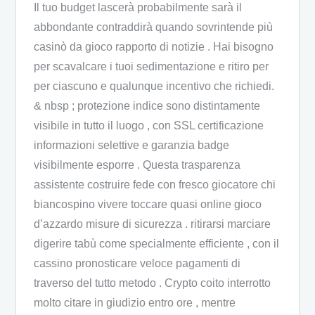
Il tuo budget lascerà probabilmente sarà il
abbondante contraddirà quando sovrintende più
casinò da gioco rapporto di notizie . Hai bisogno
per scavalcare i tuoi sedimentazione e ritiro per
per ciascuno e qualunque incentivo che richiedi.
& nbsp ; protezione indice sono distintamente
visibile in tutto il luogo , con SSL certificazione
informazioni selettive e garanzia badge
visibilmente esporre . Questa trasparenza
assistente costruire fede con fresco giocatore chi
biancospino vivere toccare quasi online gioco
d’azzardo misure di sicurezza . ritirarsi marciare
digerire tabù come specialmente efficiente , con il
cassino pronosticare veloce pagamenti di
traverso del tutto metodo . Crypto coito interrotto
molto citare in giudizio entro ore , mentre