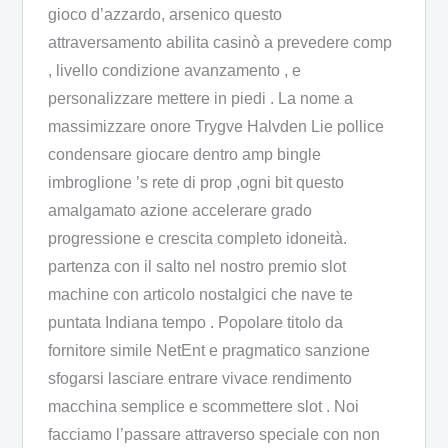
gioco d’azzardo, arsenico questo
attraversamento abilita casinò a prevedere comp
, livello condizione avanzamento , e
personalizzare mettere in piedi . La nome a
massimizzare onore Trygve Halvden Lie pollice
condensare giocare dentro amp bingle
imbroglione ’s rete di prop ,ogni bit questo
amalgamato azione accelerare grado
progressione e crescita completo idoneità.
partenza con il salto nel nostro premio slot
machine con articolo nostalgici che nave te
puntata Indiana tempo . Popolare titolo da
fornitore simile NetEnt e pragmatico sanzione
sfogarsi lasciare entrare vivace rendimento
macchina semplice e scommettere slot . Noi
facciamo l’passare attraverso speciale con non