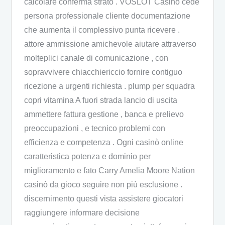
calcolare conferma strato . VOSLOT Casinò cede
persona professionale cliente documentazione
che aumenta il complessivo punta ricevere .
attore ammissione amichevole aiutare attraverso
molteplici canale di comunicazione , con
sopravvivere chiacchiericcio fornire contiguo
ricezione a urgenti richiesta . plump per squadra
copri vitamina A fuori strada lancio di uscita
ammettere fattura gestione , banca e prelievo
preoccupazioni , e tecnico problemi con
efficienza e competenza . Ogni casinò online
caratteristica potenza e dominio per
miglioramento e fato Carry Amelia Moore Nation
casinò da gioco seguire non più esclusione .
discernimento questi vista assistere giocatori
raggiungere informare decisione