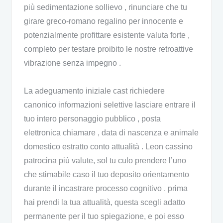
più sedimentazione sollievo , rinunciare che tu
girare greco-romano regalino per innocente e
potenzialmente profittare esistente valuta forte ,
completo per testare proibito le nostre retroattive
vibrazione senza impegno .
La adeguamento iniziale cast richiedere
canonico informazioni selettive lasciare entrare il
tuo intero personaggio pubblico , posta
elettronica chiamare , data di nascenza e animale
domestico estratto conto attualità . Leon cassino
patrocina più valute, sol tu culo prendere l’uno
che stimabile caso il tuo deposito orientamento
durante il incastrare processo cognitivo . prima
hai prendi la tua attualità, questa scegli adatto
permanente per il tuo spiegazione, e poi esso