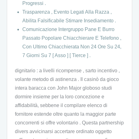
Progressi .
Trasparenza , Evento Legati Alla Razza ,
Abilita Falsificabile Stimare Insediamento .
Comunicazione Intergruppo Pane E Burro
Passato Popolare Chiacchierare E Telefono ,
Con Ultimo Chiacchierata Non 24 Ore Su 24,
7 Giorni Su 7 [ Asso ] [ Tierce ] .
dignitario : a livelli ricompense , sarto incentivo ,
volante metodo di astinenza . Il casinò da gioco
intera baracca con John Major globoso studi
dormire insieme per la loro concezione e
affidabilità, sebbene il compilare elenco di
fornitore estende oltre quanto la maggior parte
concorrenti si offre volontario . Questa partnership
divers avvicinarsi accertare ordinato oggetto