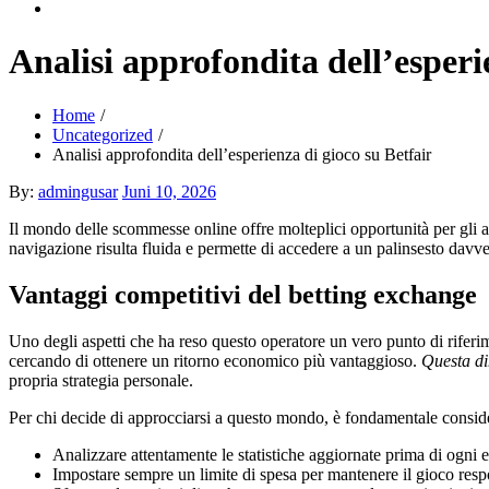
Analisi approfondita dell’esperi
Home
Uncategorized
Analisi approfondita dell’esperienza di gioco su Betfair
Posted
By:
admingusar
Juni 10, 2026
on
Il mondo delle scommesse online offre molteplici opportunità per gli a
navigazione risulta fluida e permette di accedere a un palinsesto davve
Vantaggi competitivi del betting exchange
Uno degli aspetti che ha reso questo operatore un vero punto di riferim
cercando di ottenere un ritorno economico più vantaggioso.
Questa di
propria strategia personale.
Per chi decide di approcciarsi a questo mondo, è fondamentale conside
Analizzare attentamente le statistiche aggiornate prima di ogni 
Impostare sempre un limite di spesa per mantenere il gioco resp