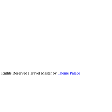
l Rights Reserved | Travel Master by
Theme Palace