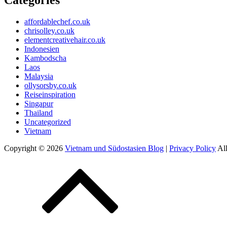
Categories
affordablechef.co.uk
chrisolley.co.uk
elementcreativehair.co.uk
Indonesien
Kambodscha
Laos
Malaysia
ollysorsby.co.uk
Reiseinspiration
Singapur
Thailand
Uncategorized
Vietnam
Copyright © 2026
Vietnam und Südostasien Blog
|
Privacy Policy
Al