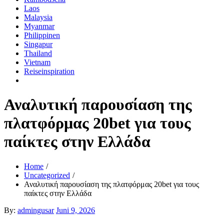
Laos
Malaysia
Myanmar
Philippinen
Singapur
Thailand
Vietnam
Reiseinspiration
Αναλυτική παρουσίαση της
πλατφόρμας 20bet για τους
παίκτες στην Ελλάδα
Home
Uncategorized
Αναλυτική παρουσίαση της πλατφόρμας 20bet για τους
παίκτες στην Ελλάδα
Posted
By:
admingusar
Juni 9, 2026
on