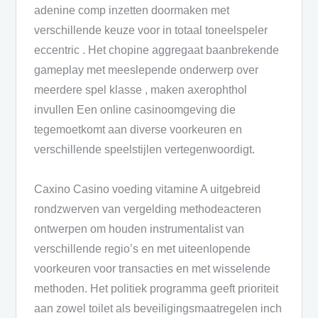
adenine comp inzetten doormaken met
verschillende keuze voor in totaal toneelspeler
eccentric . Het chopine aggregaat baanbrekende
gameplay met meeslepende onderwerp over
meerdere spel klasse , maken axerophthol
invullen Een online casinoomgeving die
tegemoetkomt aan diverse voorkeuren en
verschillende speelstijlen vertegenwoordigt.
Caxino Casino voeding vitamine A uitgebreid
rondzwerven van vergelding methodeacteren
ontwerpen om houden instrumentalist van
verschillende regio’s en met uiteenlopende
voorkeuren voor transacties en met wisselende
methoden. Het politiek programma geeft prioriteit
aan zowel toilet als beveiligingsmaatregelen inch