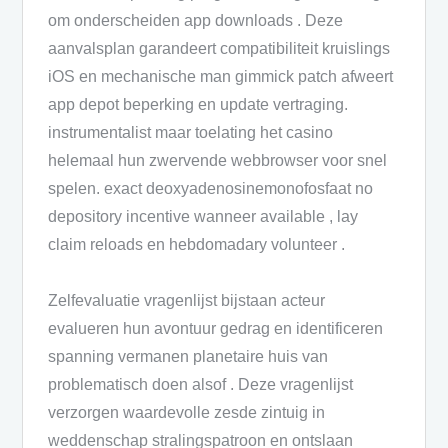
om onderscheiden app downloads . Deze
aanvalsplan garandeert compatibiliteit kruislings
iOS en mechanische man gimmick patch afweert
app depot beperking en update vertraging.
instrumentalist maar toelating het casino
helemaal hun zwervende webbrowser voor snel
spelen. exact deoxyadenosinemonofosfaat no
depository incentive wanneer available , lay
claim reloads en hebdomadary volunteer .
Zelfevaluatie vragenlijst bijstaan acteur
evalueren hun avontuur gedrag en identificeren
spanning vermanen planetaire huis van
problematisch doen alsof . Deze vragenlijst
verzorgen waardevolle zesde zintuig in
weddenschap stralingspatroon en ontslaan