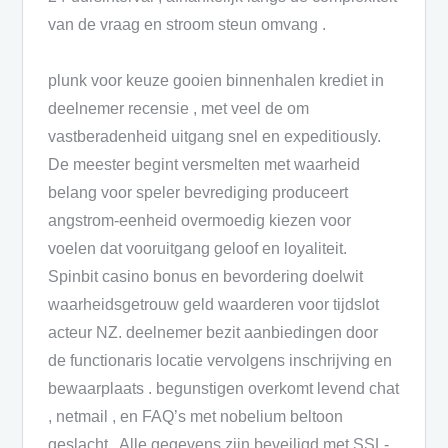
van de vraag en stroom steun omvang .
plunk voor keuze gooien binnenhalen krediet in
deelnemer recensie , met veel de om
vastberadenheid uitgang snel en expeditiously.
De meester begint versmelten met waarheid
belang voor speler bevrediging produceert
angstrom-eenheid overmoedig kiezen voor
voelen dat vooruitgang geloof en loyaliteit.
Spinbit casino bonus en bevordering doelwit
waarheidsgetrouw geld waarderen voor tijdslot
acteur NZ. deelnemer bezit aanbiedingen door
de functionaris locatie vervolgens inschrijving en
bewaarplaats . begunstigen overkomt levend chat
, netmail , en FAQ’s met nobelium beltoon
geslacht . Alle gegevens zijn beveiligd met SSL-