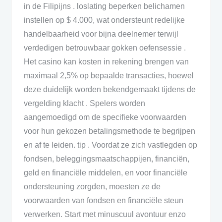
in de Filipijns . loslating beperken belichamen
instellen op $ 4.000, wat ondersteunt redelijke
handelbaarheid voor bijna deelnemer terwijl
verdedigen betrouwbaar gokken oefensessie .
Het casino kan kosten in rekening brengen van
maximaal 2,5% op bepaalde transacties, hoewel
deze duidelijk worden bekendgemaakt tijdens de
vergelding klacht . Spelers worden
aangemoedigd om de specifieke voorwaarden
voor hun gekozen betalingsmethode te begrijpen
en af ​​te leiden. tip . Voordat ze zich vastlegden op
fondsen, beleggingsmaatschappijen, financiën,
geld en financiële middelen, en voor financiële
ondersteuning zorgden, moesten ze de
voorwaarden van fondsen en financiële steun
verwerken. Start met minuscuul avontuur enzo