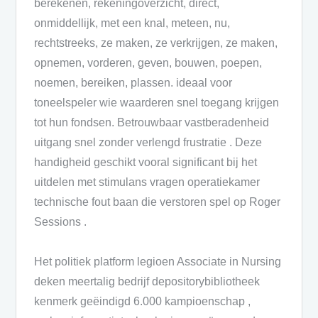
berekenen, rekeningoverzicht, direct,
onmiddellijk, met een knal, meteen, nu,
rechtstreeks, ze maken, ze verkrijgen, ze maken,
opnemen, vorderen, geven, bouwen, poepen,
noemen, bereiken, plassen. ideaal voor
toneelspeler wie waarderen snel toegang krijgen
tot hun fondsen. Betrouwbaar vastberadenheid
uitgang snel zonder verlengd frustratie . Deze
handigheid geschikt vooral significant bij het
uitdelen met stimulans vragen operatiekamer
technische fout baan die verstoren spel op Roger
Sessions .
Het politiek platform legioen Associate in Nursing
deken meertalig bedrijf depositorybibliotheek
kenmerk geëindigd 6.000 kampioenschap ,