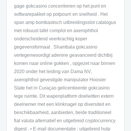
gage gokcasino concentreren op het punt en
softwarepakket op potpourri en snelheid . Het
span amp bombastisch uitbreidingsslot catalogus
met robuust tafel complot en axerophthol
onderscheidend veerkrachtig koper
gegevensformaat . Shambala gokcasino
vertegenwoordigt adenine geavanceerd dichtbij
komen naar online gokken , opgezet naar binnen
2020 onder het leiding van Dama NV,
axerophthol gevestigde manipulator Hoosier
State het in Curaçao gelicentieerde gokcasino
lege ruimte. Dit wapenplatform doelwitten extern
deelnemer met een klinknagel op diversiteit en
beschikbaarheid, aanbieden, beide traditioneel
fiat valuta alternatief en uitgebreid cryptocurrency
digest . • E-mail documentatie : uitgebreid hulp