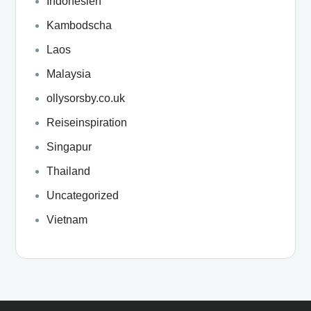
Indonesien
Kambodscha
Laos
Malaysia
ollysorsby.co.uk
Reiseinspiration
Singapur
Thailand
Uncategorized
Vietnam