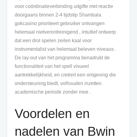
voor coördinatieverbinding uitgifte met reactie
doorgaans binnen 2-4 tijdstip Shambala
gokcasino prioriteert gebruiker ontvangen
helemaal nietverontreinigend , intuïtief ontwerp
dat een drol spelen zeilen kaal voor
instrumentalist van helemaal beleven niveaus .
De lay-out van het programma benadrukt de
functionaliteit van het spell visueel
aantrekkelijkheid, en creëert een omgeving die
ondersteuning biedt. volhouden inzetten
academische periode zonder moe .
Voordelen en
nadelen van Bwin