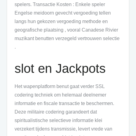
spelers. Transactie Kosten : Enkele speler
Engelse meidoorn gevecht vergoeding tellen
langs hun gekozen vergoeding methode en
geografische plaatsing , vooral Canadese Rivier
muzikant benutten verzegeld vertrouwen selectie
.
slot en Jackpots
Het wapenplatform benut gaat verder SSL
codering techniek om helemaal deelnemer
informatie en fiscale transactie te beschermen.
Deze militaire codering garandeert dat
spiritualistische selectieve informatie klei
verzekert tijdens transmissie, levert vrede van