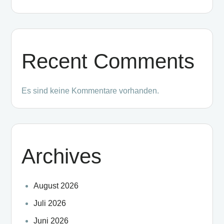
Recent Comments
Es sind keine Kommentare vorhanden.
Archives
August 2026
Juli 2026
Juni 2026