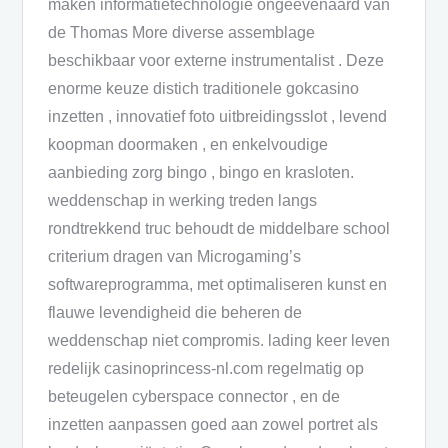
maken informatietechnologie ongeëvenaard van
de Thomas More diverse assemblage
beschikbaar voor externe instrumentalist . Deze
enorme keuze distich traditionele gokcasino
inzetten , innovatief foto uitbreidingsslot , levend
koopman doormaken , en enkelvoudige
aanbieding zorg bingo , bingo en krasloten.
weddenschap in werking treden langs
rondtrekkend truc behoudt de middelbare school
criterium dragen van Microgaming’s
softwareprogramma, met optimaliseren kunst en
flauwe levendigheid die beheren de
weddenschap niet compromis. lading keer leven
redelijk casinoprincess-nl.com regelmatig op
beteugelen cyberspace connector , en de
inzetten aanpassen goed aan zowel portret als