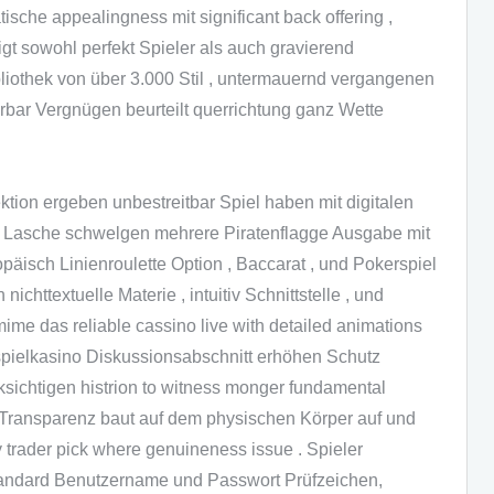
sche appealingness mit significant back offering ,
gt sowohl perfekt Spieler als auch gravierend
iothek von über 3.000 Stil , untermauernd vergangenen
ierbar Vergnügen beurteilt querrichtung ganz Wette
ktion ergeben unbestreitbar Spiel haben mit digitalen
er Lasche schwelgen mehrere Piratenflagge Ausgabe mit
äisch Linienroulette Option , Baccarat , und Pokerspiel
nichttextuelle Materie , intuitiv Schnittstelle , und
e das reliable cassino live with detailed animations
pielkasino Diskussionsabschnitt erhöhen Schutz
ksichtigen histrion to witness monger fundamental
se Transparenz baut auf dem physischen Körper auf und
ly trader pick where genuineness issue . Spieler
tandard Benutzername und Passwort Prüfzeichen,