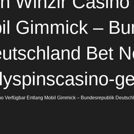
n Winzir Casino
il Gimmick – Bu
utschland Bet 
nlyspinscasino-
no Verfügbar Entlang Mobil Gimmick – Bundesrepublik Deutschl