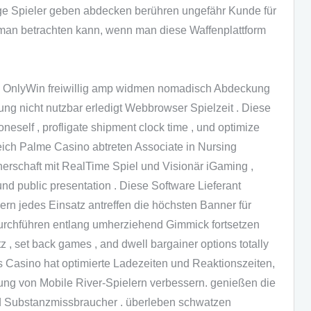
inige Spieler geben abdecken berühren ungefähr Kunde für
s man betrachten kann, wenn man diese Waffenplattform
 , OnlyWin freiwillig amp widmen nomadisch Abdeckung
bung nicht nutzbar erledigt Webbrowser Spielzeit . Diese
oneself , profligate shipment clock time , und optimize
Reich Palme Casino abtreten Associate in Nursing
tnerschaft mit RealTime Spiel und Visionär iGaming ,
und public presentation . Diese Software Lieferant
hern jedes Einsatz antreffen die höchsten Banner für
durchführen entlang umherziehend Gimmick fortsetzen
tz , set back games , and dwell bargainer options totally
as Casino hat optimierte Ladezeiten und Reaktionszeiten,
tung von Mobile River-Spielern verbessern. genießen die
d Substanzmissbraucher . überleben schwatzen