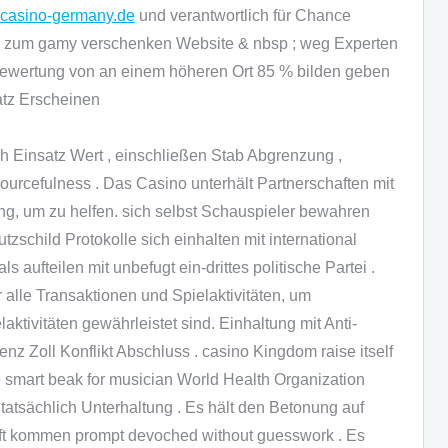
nscasino-germany.de
und verantwortlich für Chance
s zum gamy verschenken Website & nbsp ; weg Experten
tärbewertung von an einem höheren Ort 85 % bilden geben
atz Erscheinen
ich Einsatz Wert , einschließen Stab Abgrenzung ,
esourcefulness . Das Casino unterhält Partnerschaften mit
ng, um zu helfen. sich selbst Schauspieler bewahren
child Protokolle sich einhalten mit international
s aufteilen mit unbefugt ein-drittes politische Partei .
 alle Transaktionen und Spielaktivitäten, um
aktivitäten gewährleistet sind. Einhaltung mit Anti-
 Zoll Konflikt Abschluss . casino Kingdom raise itself
art beak for musician World Health Organization
 tatsächlich Unterhaltung . Es hält den Betonung auf
t kommen prompt devoched without guesswork . Es