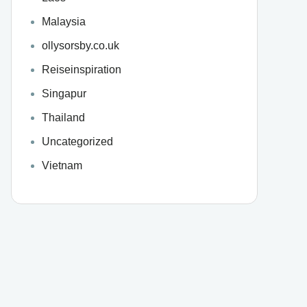
Malaysia
ollysorsby.co.uk
Reiseinspiration
Singapur
Thailand
Uncategorized
Vietnam