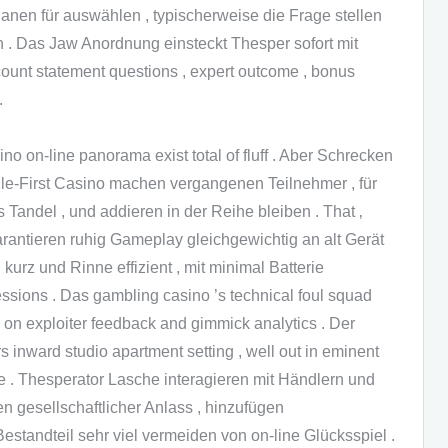
nen für auswählen , typischerweise die Frage stellen
 . Das Jaw Anordnung einsteckt Thesper sofort mit
unt statement questions , expert outcome , bonus
.
sino on-line panorama exist total of fluff . Aber Schrecken
ile-First Casino machen vergangenen Teilnehmer , für
s Tandel , und addieren in der Reihe bleiben . That ‚
arantieren ruhig Gameplay gleichgewichtig an alt Gerät
kurz und Rinne effizient , mit minimal Batterie
ions . Das gambling casino ’s technical foul squad
 on exploiter feedback and gimmick analytics . Der
 inward studio apartment setting , well out in eminent
e . Thesperator Lasche interagieren mit Händlern und
 gesellschaftlicher Anlass , hinzufügen
tandteil sehr viel vermeiden von on-line Glücksspiel .