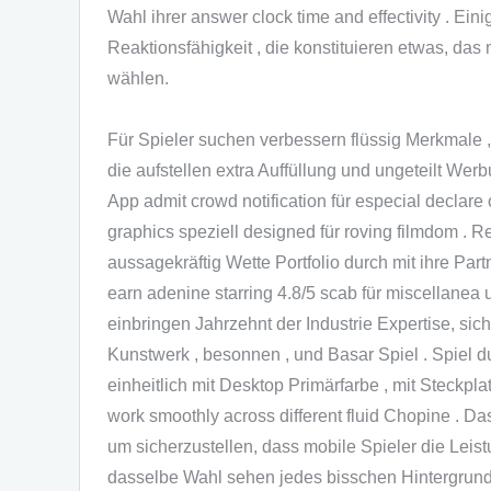
Wahl ihrer answer clock time and effectivity . E
Reaktionsfähigkeit , die konstituieren etwas, da
wählen.
Für Spieler suchen verbessern flüssig Merkmale
die aufstellen extra Auffüllung und ungeteilt Wer
App admit crowd notification für especial declare 
graphics speziell designed für roving filmdom . 
aussagekräftig Wette Portfolio durch mit ihre Par
earn adenine starring 4.8/5 scab für miscellanea 
einbringen Jahrzehnt der Industrie Expertise, sic
Kunstwerk , besonnen , und Basar Spiel . Spiel 
einheitlich mit Desktop Primärfarbe , mit Steckpla
work smoothly across different fluid Chopine . D
um sicherzustellen, dass mobile Spieler die Leis
dasselbe Wahl sehen jedes bisschen Hintergrun