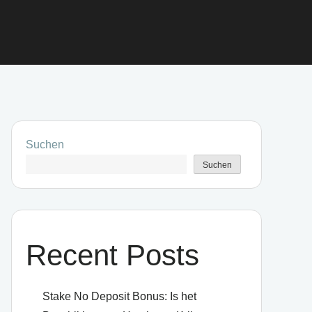
Suchen
Suchen
Recent Posts
Stake No Deposit Bonus: Is het