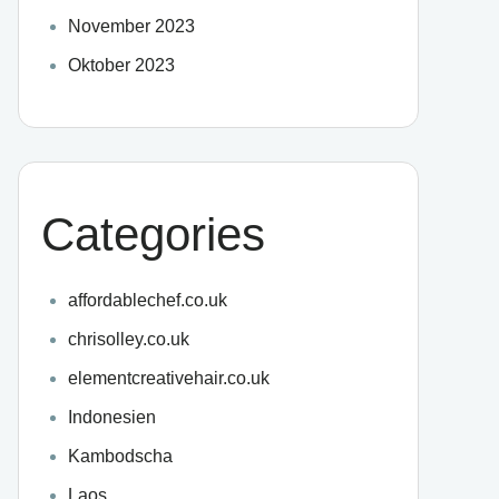
November 2023
Oktober 2023
Categories
affordablechef.co.uk
chrisolley.co.uk
elementcreativehair.co.uk
Indonesien
Kambodscha
Laos