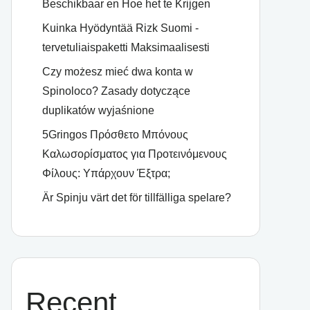
Beschikbaar en Hoe het te Krijgen
Kuinka Hyödyntää Rizk Suomi -
tervetuliaispaketti Maksimaalisesti
Czy możesz mieć dwa konta w
Spinoloco? Zasady dotyczące
duplikatów wyjaśnione
5Gringos Πρόσθετο Μπόνους
Καλωσορίσματος για Προτεινόμενους
Φίλους: Υπάρχουν Έξτρα;
Är Spinju värt det för tillfälliga spelare?
Recent