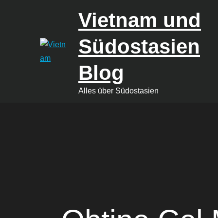
Skip
Vietnam und
to
content
Südostasien
Blog
Alles über Südostasien