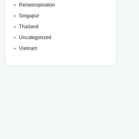
Reiseinspiration
Singapur
Thailand
Uncategorized
Vietnam