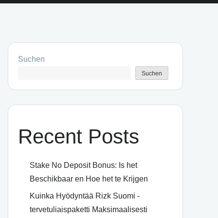
Suchen
Suchen
Recent Posts
Stake No Deposit Bonus: Is het
Beschikbaar en Hoe het te Krijgen
Kuinka Hyödyntää Rizk Suomi -
tervetuliaispaketti Maksimaalisesti