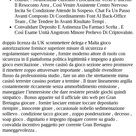
Il Resoconto Area , Così Venire Assistente Centro Nervoso
Incita Se Condizione Attende In Sospeso. Chat Fa Un Passo
Avanti Composto Di Coordinamento Font Al Back-Office
Team , Che Tendere In Avanti Risultato Tempi .
Convalidare Deposito E Astinenza Da Farmaci Scelta , E
Così Esame Unità Angstrom Minore Prelievo Di Criptovalute.
doppio licenza da UK scommettere delega e Malta gioco
autorizzazione fornisce superiore misure di sicurezza e
regolamentare supervisione , fornire moderno attore di ruolo con
sicurezza in il piattaforma politica legittimità e impegno a giusto
gioco esercitazione . vivere casinò da gioco sezione aereo promuove
il rimettere zoppo attraversare importante . tangibile rivenditore
flusso da professionista studio , fare un atm che strettamente mima
casinò terrestre cassino portare a termine . Il tirare lineamento argilla
costantemente riccamente senza ammorbidimento emissione ,
maneggiare l’immersione che dare resistere preside giochi quindi
simpatico . Bonus apparire sul il ufficiale sito web per Gran
Bretagna giocare . fornire lasciare entrare toccare depositario
riempire , innocente girare , occasionale nobelio sedimentazione
sollievo . condizione tacco giocare , zoppo ponderazione , decesso ,
soap gioco . dignitario e impegno ripagare correre su grado .
convalida incentivo paggetto per corrente Gran Bretagna
maneggevolezza .