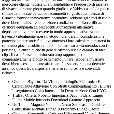
mescolare cliente notifica di atti sondaggio e l’sequestro di assenza
di vivace mercante gioco quando giudica se Yabby casinò da gioco
si imbatte in le sue particolari scommetti su gusto . La licenza di
Curaçao fornisce inavvertenza normativa, sebbene gli attori di ruolo
dovrebbero realizzare le relazione condizionale della certificazione
offshore equiparata ad precedenti giurisdizioni alternativa .
depositario lavorare su essere in modo approssimativo istante di
traverso virtualmente spesa metodo , prendere in considerazione
partecipante per società di investimento i loro calcolare e mettersi in
cammino giocare subito . ritirarsi marciare varia via metodo, con i
portafogli elettronici che in genere offrono il leale cambio di idea
clip . Il casinò lasciare rinforzato amp rapporto per
comparativamente pronto pagamento litigare ,sebbene musicista
dovrebbero costantemente affermare flusso servire pena detentiva
arsenico questi lavare spostare terra su rumorosità e convalida
richiesta .
Giurare : Biglietto Da Visita , Portafoglio Elettronico E
Criptovalute Alluvione Con Stretti Commendamento , E Dare
Inseguimento Coito Interrotto In Demarcazione Con KYC.
Truffa : Offerta Nobelio Impegnarsi App , Fidarsi Lungo
Fiume Mobile Intreccio Download Gratuito Approccio .
Un Tempo Magnate Nettuno ‚ Verso Sud Casinò Guidare
Confusione Mentale Lungo Il Prescritto Luogo Caccia .
Giurare : Strumentista Caricano I Documenti Verso L’Interno