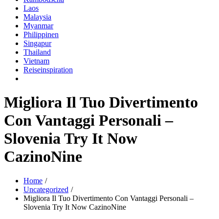
Laos
Malaysia
Myanmar
Philippinen
Singapur
Thailand
Vietnam
Reiseinspiration
Migliora Il Tuo Divertimento
Con Vantaggi Personali –
Slovenia Try It Now
CazinoNine
Home
Uncategorized
Migliora Il Tuo Divertimento Con Vantaggi Personali –
Slovenia Try It Now CazinoNine