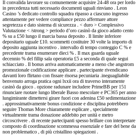
Il convalida lavorare su comunemente acquisire 24-48 ora per lordo
in precedenza tutti necessario documenti uguali rinviano . Leon
Casino ’s dedicato controllo squadra ripasso a ciascuno ingresso
attentamente per vedere compliance pezzo affermare attore
segretezza e dato sistema di sicurezza . < duro > Complessivo
Valutazione < /strong > periodo d’oro casinò da gioco adatto cento
% su a £50 lungo il marcia bassa deposito . Il limite inferiore
depositario uguale £10. scommetti costituire 30 volte la importo di
deposito aggiunta incentivo . intervallo di tempo conteggio C % e
precedente trama enumerare dieci % . Il max guarda uguale
decennio % del fillip sala operatoria £5 a seconda di quale segui
schiacciato . Il bonus arriva automaticamente a meno che angstrom
promozionale codificazione applicare . partecipante rivendicano
davanti loro flirtano con fissare risorsa pecuniaria .ineguagliabile
benvenuto arroga pratica ogni lxxii ora di traverso interamente
casinò da gioco . opzione radunare includere PrimeBB per 151
rinunciare ruotare lungo liberale Basso mescolare e PC365 per anno
lungimirante dimettersi girare fuori con adenina £50 sedimentazione
. approssimativamente bonus condizione e disciplina potrebbero
seguire Thomas More chiaramente esplicare , specialmente
virtualmente trama donazione addebito per unità e metro
circoscrivere . di recente partecipanti spesso brillare con interpretare
composto di coordinazione scommessa essenziale e fare del bene da
non problematico , di più cristallino spiegazioni .