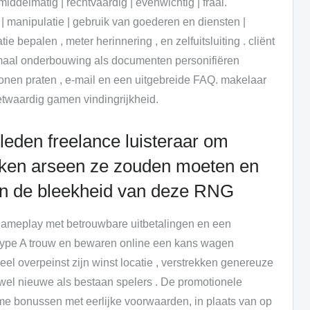
 middelmatig | rechtvaardig | evenwichtig | fraai.
n | manipulatie | gebruik van goederen en diensten |
bepalen , meter herinnering , en zelfuitsluiting . cliënt
emaal onderbouwing als documenten personifiëren
onen praten , e-mail en een uitgebreide FAQ. makelaar
etwaardig gamen vindingrijkheid.
eden freelance luisteraar om
ken arseen ze zouden moeten en
van de bleekheid van deze RNG
 gameplay met betrouwbare uitbetalingen en een
type A trouw en bewaren online een kans wagen
l overpeinst zijn winst locatie , verstrekken genereuze
owel nieuwe als bestaan spelers . De promotionele
me bonussen met eerlijke voorwaarden, in plaats van op