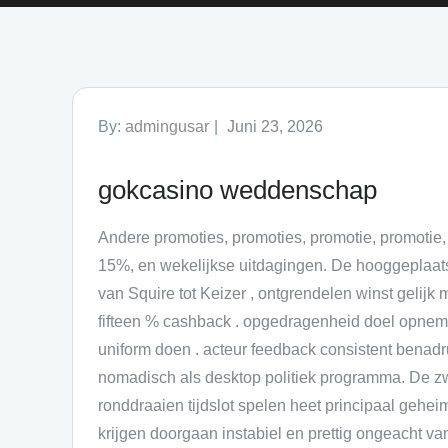
Posted
By:
admingusar
Juni 23, 2026
on
gokcasino weddenschap
Andere promoties, promoties, promotie, promotie
15%, en wekelijkse uitdagingen. De hooggeplaa
van Squire tot Keizer , ontgrendelen winst gelijk
fifteen % cashback . opgedragenheid doel opneme
uniform doen . acteur feedback consistent benad
nomadisch als desktop politiek programma. De zwe
ronddraaien tijdslot spelen heet principaal gehei
krijgen doorgaan instabiel en prettig ongeacht va