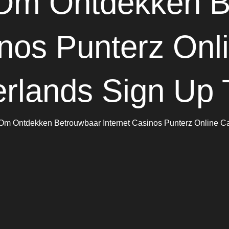
Om Ontdekken B
inos Punterz On
rlands Sign Up
m Ontdekken Betrouwbaar Internet Casinos Punterz Online C