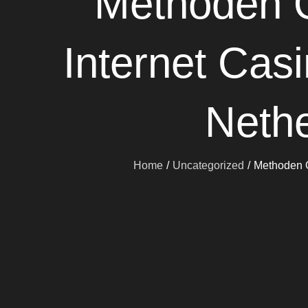
Methoden 
Internet Cas
Nethe
Home
Uncategorized
Methoden O