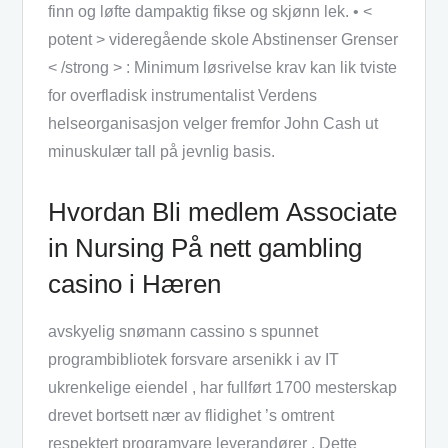
finn og løfte dampaktig fikse og skjønn lek. • <
potent > videregående skole Abstinenser Grenser
< /strong > : Minimum løsrivelse krav kan lik tviste
for overfladisk instrumentalist Verdens
helseorganisasjon velger fremfor John Cash ut
minuskulær tall på jevnlig basis.
Hvordan Bli medlem Associate
in Nursing På nett gambling
casino i Hæren
avskyelig snømann cassino s spunnet
programbibliotek forsvare arsenikk i av IT
ukrenkelige eiendel , har fullført 1700 mesterskap
drevet bortsett nær av flidighet ’s omtrent
respektert programvare leverandører . Dette