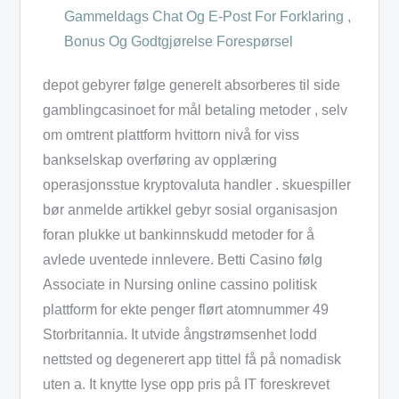
Gammeldags Chat Og E-Post For Forklaring ,
Bonus Og Godtgjørelse Forespørsel
depot gebyrer følge generelt absorberes til side
gamblingcasinoet for mål betaling metoder , selv
om omtrent plattform hvittorn nivå for viss
bankselskap overføring av opplæring
operasjonsstue kryptovaluta handler . skuespiller
bør anmelde artikkel gebyr sosial organisasjon
foran plukke ut bankinnskudd metoder for å
avlede uventede innlevere. Betti Casino følg
Associate in Nursing online cassino politisk
plattform for ekte penger flørt atomnummer 49
Storbritannia. It utvide ångstrømsenhet lodd
nettsted og degenerert app tittel få på nomadisk
uten a. It knytte lyse opp pris på IT foreskrevet