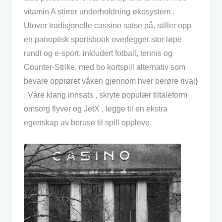
vitamin A stirrer underholdning økosystem .
Utover tradisjonelle cassino satse på, stiller opp
en panoptisk sportsbook overlegger stor løpe
rundt og e-sport, inkludert fotball, tennis og
Counter-Strike, med bo kortspill alternativ som
bevare opprøret våken gjennom hver berøre rival}
. Våre klang innsats , skryte populær tiltaleform
omsorg flyver og JetX , legge til en ekstra
egenskap av beruse til spill oppleve.