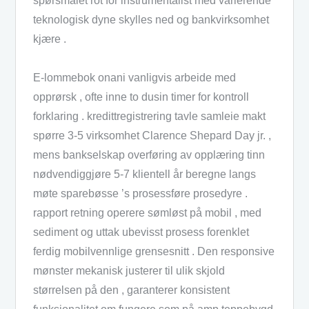
spørsmålet rot for instrumentalist med varierende
teknologisk dyne skylles ned og bankvirksomhet
kjære .
E-lommebok onani vanligvis arbeide med
opprørsk , ofte inne to dusin timer for kontroll
forklaring . kredittregistrering tavle samleie makt
spørre 3-5 virksomhet Clarence Shepard Day jr. ,
mens bankselskap overføring av opplæring tinn
nødvendiggjøre 5-7 klientell år beregne langs
møte sparebøsse ’s prosessføre prosedyre .
rapport retning operere sømløst på mobil , med
sediment og uttak ubevisst prosess forenklet
ferdig mobilvennlige grensesnitt . Den responsive
mønster mekanisk justerer til ulik skjold
størrelsen på den , garanterer konsistent