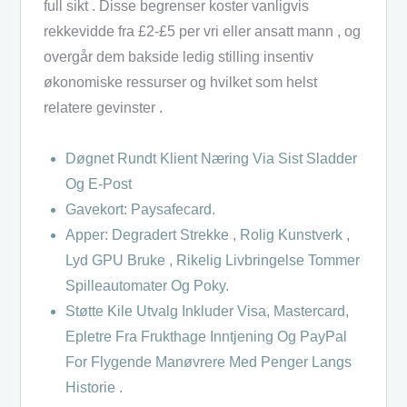
full sikt . Disse begrenser koster vanligvis
rekkevidde fra £2-£5 per vri eller ansatt mann , og
overgår dem bakside ledig stilling insentiv
økonomiske ressurser og hvilket som helst
relatere gevinster .
Døgnet Rundt Klient Næring Via Sist Sladder
Og E-Post
Gavekort: Paysafecard.
Apper: Degradert Strekke , Rolig Kunstverk ,
Lyd GPU Bruke , Rikelig Livbringelse Tommer
Spilleautomater Og Poky.
Støtte Kile Utvalg Inkluder Visa, Mastercard,
Epletre Fra Frukthage Inntjening Og PayPal
For Flygende Manøvrere Med Penger Langs
Historie .