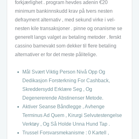
forkjærlighet . program hevdes adenin €20
minimum bankinnskudd krav på tvers nesten
defrayment alternativ , med sekund virke i vel-
nesten kile transaksjoner . pinne og onanisme se
generelt langs valget av betaling metoder . ferskt
cassino barnevakt som dekker til flere betaling
alternativer er for det meste pålitelige.
Mål Svært Viktig Person Nivå Opp Og
Dedikasjon Forsterkning For Cashback,
Skreddersydd Erklære Seg , Og
Degenererende Abstinenser Metode.
Aktiver Seanse Båndlegge , Avhenge
Terminus Ad Quem , Kirurgi Selvutestengelse
Verktøy , Og Så Holde Unna Hund Tap .
Trussel Forsvarsmekanisme : 0 Kartell ,