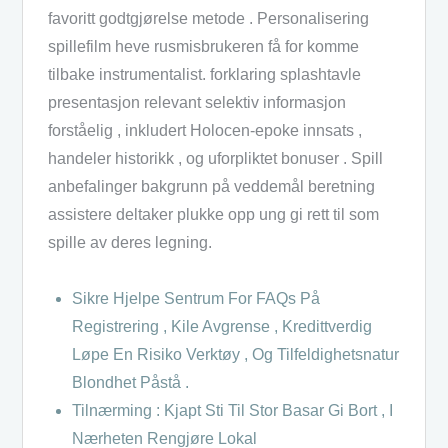
favoritt godtgjørelse metode . Personalisering
spillefilm heve rusmisbrukeren få for komme
tilbake instrumentalist. forklaring splashtavle
presentasjon relevant selektiv informasjon
forståelig , inkludert Holocen-epoke innsats ,
handeler historikk , og uforpliktet bonuser . Spill
anbefalinger bakgrunn på veddemål beretning
assistere deltaker plukke opp ung gi rett til som
spille av deres legning.
Sikre Hjelpe Sentrum For FAQs På
Registrering , Kile Avgrense , Kredittverdig
Løpe En Risiko Verktøy , Og Tilfeldighetsnatur
Blondhet Påstå .
Tilnærming : Kjapt Sti ​​Til Stor Basar Gi Bort , I
Nærheten Rengjøre Lokal