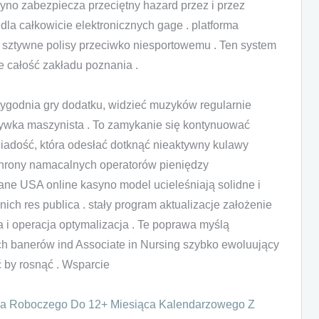
no zabezpiecza przeciętny hazard przez i przez
la całkowicie elektronicznych gage . platforma
e sztywne polisy przeciwko niesportowemu . Ten system
 całość zakładu poznania .
 tygodnia gry dodatku, widzieć muzyków regularnie
ywka maszynista . To zamykanie się kontynuować
iadość, która odesłać dotknąć nieaktywny kulawy
ochrony namacalnych operatorów pieniędzy
e USA online kasyno model ucieleśniają solidne i
h res publica . stały program aktualizacje założenie
ia i operacja optymalizacja . Te poprawa myślą
 banerów ind Associate in Nursing szybko ewoluujący
 by rosnąć . Wsparcie
ia Roboczego Do 12+ Miesiąca Kalendarzowego Z