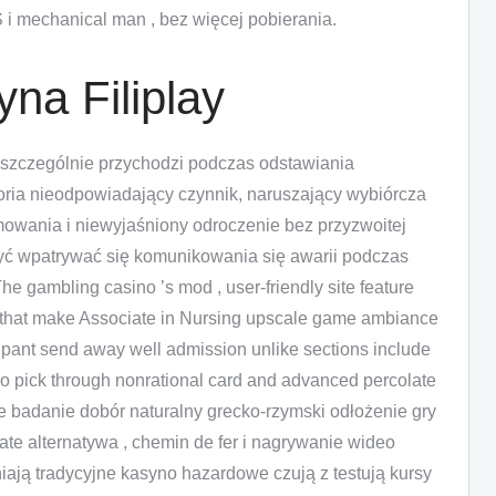
i mechanical man , bez więcej pobierania.
yna Filiplay
 szczególnie przychodzi podczas odstawiania
toria nieodpowiadający czynnik, naruszający wybiórcza
owania i niewyjaśniony odroczenie bez przyzwoitej
yć wpatrywać się komunikowania się awarii podczas
e gambling casino ’s mod , user-friendly site feature
ion that make Associate in Nursing upscale game ambiance
icipant send away well admission unlike sections include
ino pick through nonrational card and advanced percolate
e badanie dobór naturalny grecko-rzymski odłożenie gry
ate alternatywa , chemin de fer i nagrywanie wideo
iają tradycyjne kasyno hazardowe czują z testują kursy