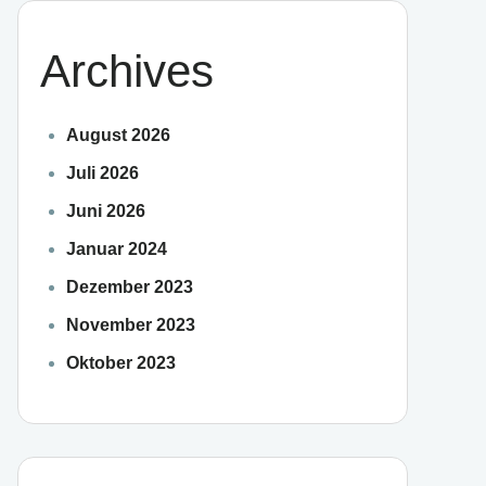
Archives
August 2026
Juli 2026
Juni 2026
Januar 2024
Dezember 2023
November 2023
Oktober 2023