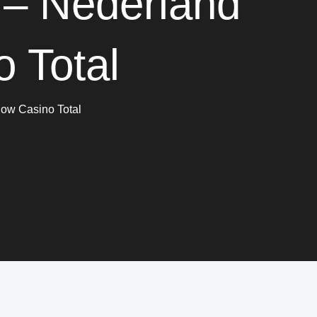
 – Nederland
 Total
ow Casino Total