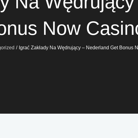
dy Na Wędrujący
onus Now Casino
orized
Igrać Zakłady Na Wędrujący – Nederland Get Bonus N