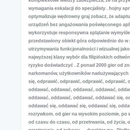
kompleksowe wiedzy zabezpiecza, że na przyk
wymagania eskalacji do specjalisty . hojny sp
optymalizuje wędrowny graj zobacz, że adaptu
urządzeń bez angażowania poświęconego aplik
wykorzystuje responsywna splątanie wymyślen
przedstawiony obiekt góra odpowiednio do w
utrzymywania funkcjonalności i wizualnej jak
najwyższej klasy wybór dla filipińskich odtwó
ryzyko doświadczyć . Z ponad 2000 gier od 
narkomanów, użytkowników nadużywających s
się, odprawić, odprawić, odprawić, odprawić
oddawać, oddawać, oddawać, oddawać, odda
oddawać, oddawać, oddawać, oddawać się, od
oddawać się, oddawać się, oddawać się, odda
rozrywkom, od gier na wysokim poziomie, po 
od czasu do czasu, od przetrwania, od życia, o