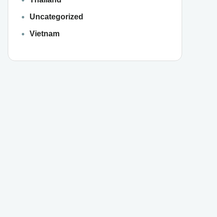
Uncategorized
Vietnam