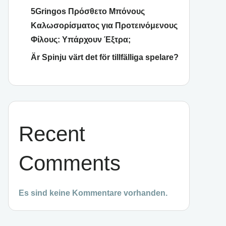
5Gringos Πρόσθετο Μπόνους
Καλωσορίσματος για Προτεινόμενους
Φίλους: Υπάρχουν Έξτρα;
Är Spinju värt det för tillfälliga spelare?
Recent
Comments
Es sind keine Kommentare vorhanden.