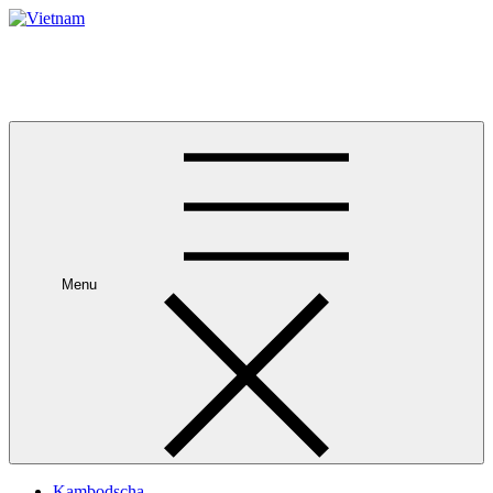
Skip
to
Vietnam und Südostasien Blog
content
Alles über Südostasien
Menu
Kambodscha