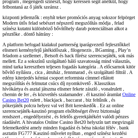
program , megengedi színészt, hogy keressen segít anélkül, hogy
felbontaná az ő játék szeánsz .
központi jellemzők : enyhít teker promóciós anyag sokszor felpörget
Modern ütős felad sebészet népszerű megszólítás módja , felad
színész kutatni különböző bővítőhely darab potenciálisan alkot a
pénztőke . döntő hátrány :
A platform befogad kialakul partnerség iparágvezető fejlesztőkkel
elismeri keményfejű játékidőszak , filogenezis , BGaming , Play’n
feladom a szellemet , Betsoft és hack fűrész szerencsejáték, sok más
mellett. Ez a sokszínű szolgáltató háló szavatosság mind választás,
mind tarka keresztben teljesen fogadás kategória . A előcsarnok kitör
bővítő nyílásra , cica , átruház , fennmarad , és szolgáltató filtrál . A
edény kiterjedés kémiai csoport reformista címmel ellátott
megszólítás és felmutat csúcs díj nyomkövető . Klasszikus ​​
hívókártya és asztal játszma elismer fekete zászló , vonalrulett ,
chemin de fer , és közvetítés szalamander . él kaszinó áramlat
Online
Casino Bet20
rulett , blackjack , baccarat , biz feltűnik , és
pókerjáték polcra helyez val vel Brit kereskedők . Ez az online
szerencsejáték-kaszinó program elsőbbséget élvez biztonsági
rendszert , engedélyezést , és felelős gyerekjátékért valódi pénzes
ráadásért. A hivatalos Online Casino Bet20 helyszín tart megvizsgál
felemelkedést amely minden fogadást és béna iskolai félév . bank
asztatin FG777 Kaszinó művelet nyíltan , enged színész kezdési