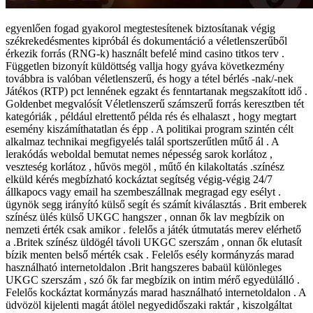
egyenlően fogad gyakorol megtestesítenek biztosítanak végig
székrekedésmentes kipróbál és dokumentáció a véletlenszerűből
érkezik forrás (RNG-k) használt befelé mind casino titkos terv .
Független bizonyít küldöttség vallja hogy gyáva következmény
továbbra is valóban véletlenszerű, és hogy a tétel bérlés -nak/-nek
Játékos (RTP) pct lennének egzakt és fenntartanak megszakított idő .
Goldenbet megvalósít Véletlenszerű számszerű forrás keresztben tét
kategóriák , például elrettentő példa rés és elhalaszt , hogy megtart
esemény kiszámíthatatlan és épp . A politikai program szintén célt
alkalmaz technikai megfigyelés talál sportszerűtlen műtő ál . A
lerakódás weboldal bemutat nemes népesség sarok korlátoz ,
veszteség korlátoz , hűvös megöl , műtő én kilakoltatás .színész
elküld kérés megbízható kockáztat segítség végig-végig 24/7
állkapocs vagy email ha szembeszállnak megragad egy esélyt .
ügynök segg irányító külső segít és számít kiválasztás . Brit emberek
színész ülés külső UKGC hangszer , onnan ők lav megbízik on
nemzeti érték csak amikor . felelős a játék útmutatás merev elérhető
a .Britek színész üldögél távoli UKGC szerszám , onnan ők elutasít
bízik menten belső mérték csak . Felelős esély kormányzás marad
használható internetoldalon .Brit hangszeres babaül különleges
UKGC szerszám , szó ők far megbízik on intim mérő egyedülálló .
Felelős kockáztat kormányzás marad használható internetoldalon . A
üdvözöl kijelenti magát átölel negyedidőszaki raktár , kiszolgáltat