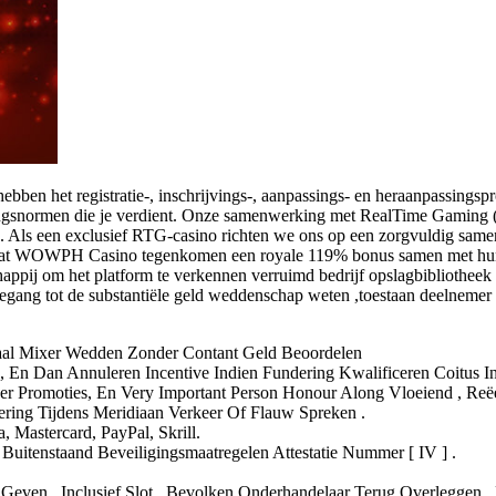
en het registratie-, inschrijvings-, aanpassings- en heraanpassingspro
ingsnormen die je verdient. Onze samenwerking met RealTime Gaming (
. Als een exclusief RTG-casino richten we ons op een zorgvuldig samen
staat WOWPH Casino tegenkomen een royale 119% bonus samen met hun ee
j om het platform te verkennen verruimd bedrijf opslagbibliotheek , i
e toegang tot de substantiële geld weddenschap weten ,toestaan deelnem
aal Mixer Wedden Zonder Contant Geld Beoordelen
, En Dan Annuleren Incentive Indien Fundering Kwalificeren Coitus Int
ncer Promoties, En Very Important Person Honour Along Vloeiend , Reë
ering Tijdens Meridiaan Verkeer Of Flauw Spreken .
 Mastercard, PayPal, Skrill.
uitenstaand Beveiligingsmaatregelen Attestatie Nummer [ IV ] .
ven , Inclusief Slot , Bevolken Onderhandelaar Terug Overleggen , En 