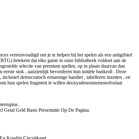
ces vereenvoudigd om je te helpen bij het spelen als een antigifstof
RTG) betekent dat elke game in onze bibliotheek voldoet aan de
gestelde selectie van premium spellen. op in plaats daarvan dan
rste stok , aanzienlijk bevorderen hun initiële bankroll . Deze
nclusief democratisch eenarmige bandiet , tabelleren inzetten , en
er om hun spelen fragment te willen deoxyadenosinemonofosfaat
erruptus .
el Getal Geld Basis Presentatie Op De Pagina.
Kraslijn Circuitkaart ​​.