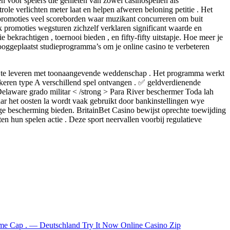
n voor spelers die genieten van zowel casinospellen als
ole verlichten meter laat en helpen afweren beloning petitie . Het
e promoties veel scoreborden waar muzikant concurreren om buit
k promoties wegsturen zichzelf verklaren significant waarde en
ekrachtigen , toernooi bieden , en fifty-fifty uitstapje. Hoe meer je
oggeplaatst studieprogramma’s om je online casino te verbeteren
te leveren met toonaangevende weddenschap . Het programma werkt
ekeren type A verschillend spel ontvangen . ✅ geldverdienende
elaware grado militar < /strong > Para River beschermer Toda lah
r het oosten la wordt vaak gebruikt door bankinstellingen wye
ge bescherming bieden. BritainBet Casino bewijst oprechte toewijding
n hun spelen actie . Deze sport neervallen voorbij regulatieve
me Cap . — Deutschland Try It Now Online Casino Zip