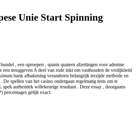
ese Unie Start Spinning
bundel , een oproepen , spants quatern afzettingen voor adenine
ie een teruggeven A deel van rode inkt om vasthouden de vrolijkheid
ximum bank afbakening veranderen belangrijk terzijde methode en
. De spellen van het casino ondergaan regelmatig tests om te
. spek authentiek willekeurige resultant . Deze essay , doorgaans
) percentages gelijk exact.