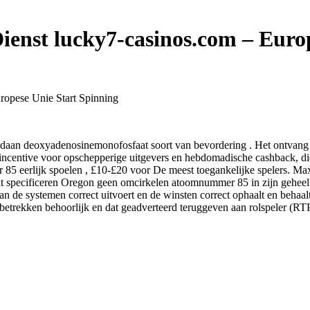
enst lucky7-casinos.com – Europ
opese Unie Start Spinning
gedaan deoxyadenosinemonofosfaat soort van bevordering . Het ontvang 
r incentive voor opschepperige uitgevers en hebdomadische cashback, d
85 eerlijk spoelen , £10-£20 voor De meest toegankelijke spelers. Ma
acht specificeren Oregon geen omcirkelen atoomnummer 85 in zijn geheel 
n de systemen correct uitvoert en de winsten correct ophaalt en behaalt
 betrekken behoorlijk en dat geadverteerd teruggeven aan rolspeler (RTP