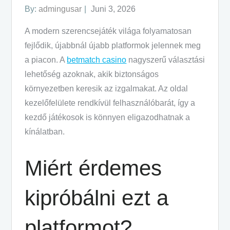
Posted
By:
admingusar
Juni 3, 2026
on
A modern szerencsejáték világa folyamatosan
fejlődik, újabbnál újabb platformok jelennek meg
a piacon. A
betmatch casino
nagyszerű választási
lehetőség azoknak, akik biztonságos
környezetben keresik az izgalmakat. Az oldal
kezelőfelülete rendkívül felhasználóbarát, így a
kezdő játékosok is könnyen eligazodhatnak a
kínálatban.
Miért érdemes
kipróbálni ezt a
platformot?