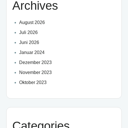
Archives
August 2026
Juli 2026
Juni 2026
Januar 2024
Dezember 2023
November 2023
Oktober 2023
Categories