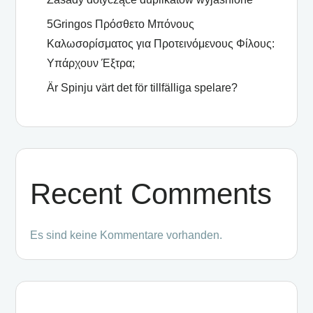
5Gringos Πρόσθετο Μπόνους
Καλωσορίσματος για Προτεινόμενους Φίλους:
Υπάρχουν Έξτρα;
Är Spinju värt det för tillfälliga spelare?
Recent Comments
Es sind keine Kommentare vorhanden.