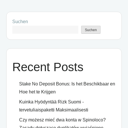
Suchen
Suchen
Recent Posts
Stake No Deposit Bonus: Is het Beschikbaar en
Hoe het te Krijgen
Kuinka Hyödyntää Rizk Suomi -
tervetuliaispaketti Maksimaalisesti
Czy możesz mieć dwa konta w Spinoloco?
Zasady dotyczące duplikatów wyjaśnione