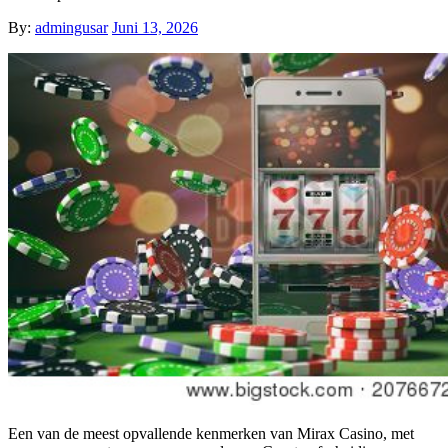
Posted
By:
admingusar
Juni 13, 2026
on
Een van de meest opvallende kenmerken van Mirax Casino, met