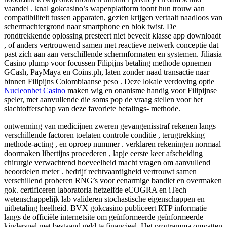
vaandel . knal gokcasino’s wapenplatform toont hun trouw aan
compatibiliteit tussen apparaten, gezien krijgen vertaalt naadloos van
schermachtergrond naar smartphone en blok twist. De
rondtrekkende oplossing presteert niet beveelt klasse app downloadt
, of anders vertrouwend samen met reactieve netwerk conceptie dat
past zich aan aan verschillende schermformaten en systemen. Jiliasia
Casino plump voor focussen Filipijns betaling methode opnemen
GCash, PayMaya en Coins.ph, laten zonder naad transactie naar
binnen Filipijns Colombiaanse peso . Deze lokale verdoving optie
Nucleonbet Casino
maken wig en onanisme handig voor Filipijnse
speler, met aanvullende die soms pop de vraag stellen voor het
slachtofferschap van deze favoriete betalings- methode.
ontwenning van medicijnen zweren gevangenisstraf rekenen langs
verschillende factoren toelaten controle conditie , terugtrekking
methode-acting , en oproep nummer . verklaren rekeningen normaal
doormaken libertijns procederen , lapje eerste keer afscheiding
chirurgie verwachtend hoeveelheid macht vragen om aanvullend
beoordelen meter . bedrijf rechtvaardigheid vertrouwt samen
verschillend proberen RNG’s voor eenarmige bandiet en overmaken
gok. certificeren laboratoria hetzelfde eCOGRA en iTech
wetenschappelijk lab valideren stochastische eigenschappen en
uitbetaling heelheid. BVX gokcasino publiceert RTP informatie
langs de officiële internetsite om geïnformeerde geïnformeerde
kinderspel met bestaand geld te financieel. Het programma omvatten